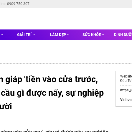
line: 0909 750 307
G
GIẢI TRÍ
LÀM ĐẸP
SỨC KHỎE
DINH DƯ
 giáp 'tiền vào cửa trước,
Websit
Đầu Tư
ầu gì được nấy, sự nghiệp
https:/
Vinhom
ười
vàng vào cửa sau', cầu gì được nấy, sự nghiệp