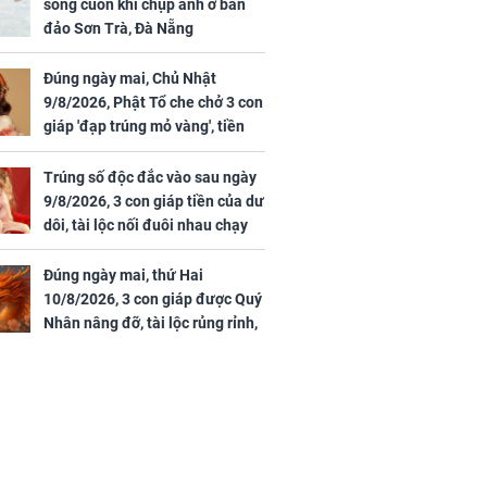
sóng cuốn khi chụp ảnh ở bán
đảo Sơn Trà, Đà Nẵng
Đúng ngày mai, Chủ Nhật
9/8/2026, Phật Tổ che chở 3 con
giáp 'đạp trúng mỏ vàng', tiền
bạc nhiều như lá sung, sự
nghiệp vượng phát
Trúng số độc đắc vào sau ngày
9/8/2026, 3 con giáp tiền của dư
dôi, tài lộc nối đuôi nhau chạy
vào nhà, sự nghiệp phất lên
trông thấy
Đúng ngày mai, thứ Hai
10/8/2026, 3 con giáp được Quý
Nhân nâng đỡ, tài lộc rủng rỉnh,
yên tâm hưởng vinh hoa Phú
Quý