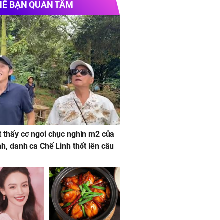
HỂ BẠN QUAN TÂM
 thấy cơ ngơi chục nghìn m2 của
nh, danh ca Chế Linh thốt lên câu