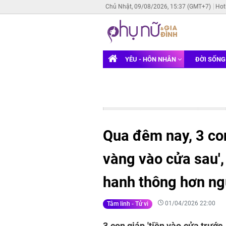
Chủ Nhật, 09/08/2026, 15:37 (GMT+7)
Hot
YÊU - HÔN NHÂN
ĐỜI SỐN
Qua đêm nay, 3 con
vàng vào cửa sau', c
hanh thông hơn ng
01/04/2026 22:00
Tâm linh - Tử vi
3 con giáp 'tiền vào cửa trước, 