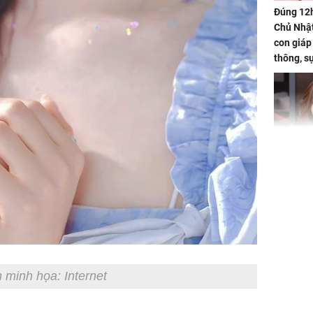
Đúng 12
Chủ Nhật
con giáp
thông, s
'cá chép 
cạn lộc l
hạ
'Đệ nhất
Kông' Q
phản hồi 
trẻ kém 
 minh họa: Internet
Phim Châ
đại thắn
doanh th