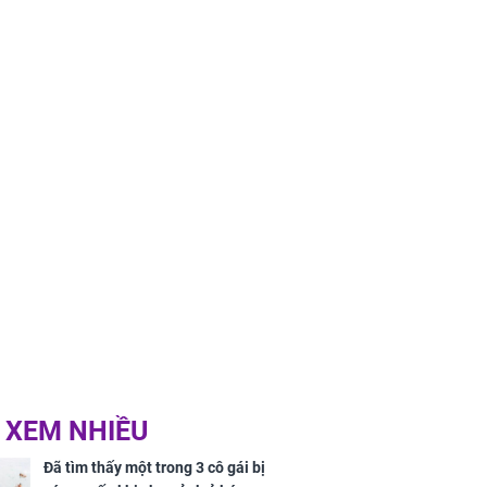
 XEM NHIỀU
Đã tìm thấy một trong 3 cô gái bị