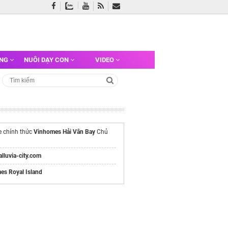
ỠNG
NUÔI DẠY CON
VIDEO
e chính thức
Vinhomes Hải Vân Bay
Chủ
/alluvia-city.com
es Royal Island