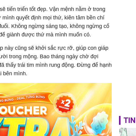
tỷ đồng
sẽ tiến triển tốt đẹp. Vận mệnh nằm ở trong
ự mình quyết định mọi thứ, kiên tâm bền chí
đuổi. Không ngừng sáng tạo, không ngừng cố
để giành được thứ mà mình muốn có.
p này cũng sẽ khởi sắc rực rỡ, giúp con giáp
ười trong mộng. Bao tháng ngày chờ đợi
ã thấy trái tim mình rung động. Đừng để hạnh
ại bên mình.
TIN