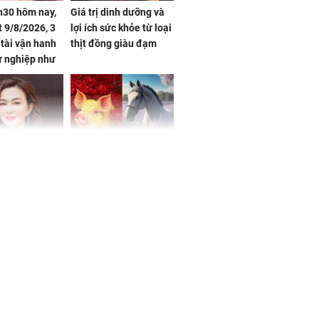
h30 hôm nay,
Giá trị dinh dưỡng và
 9/8/2026, 3
lợi ích sức khỏe từ loại
 tài vận hanh
thịt đồng giàu đạm
ự nghiệp như
hóa Rồng', vét
á trong thiên
 mỹ nhân Hồng
Tử vi tuần mới (từ 10
uan Chi Lâm
đến 16/8/2026), 3 con
tin yêu trai
giáp mưa thuận gió
36 tuổi
hòa, tiền về như nước,
bạc vàng dư dả, Phú
Quý Vinh Hoa, vận
trình khai sáng
u Tinh Trì
g phòng vé,
u vượt 8.600