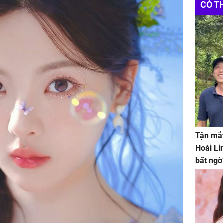
CÓ T
Tận mắt
Hoài Li
bất ngờ