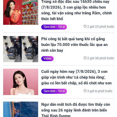
Trúng số độc đắc sau 16h30 chiều nay
(7/8/2026), 3 con giáp lộc nhiều hơn
sông, tài vận sáng như trăng Rằm, chính
thức hết khổ
2 giờ 23 phút trước
Tâm linh - Tử vi
Phi công bị bắt quả tang khi cố gắng
buôn lậu 70.000 viên thuốc lắc qua an
ninh sân bay
2 giờ 38 phút trước
Video
Cuối ngày hôm nay (7/8/2026), 3 con
giáp vận trình như 'cá chép hóa rồng',
giàu có lên bất chấp, số đỏ chót như son
3 giờ 8 phút trước
Tâm linh - Tử vi
Ngư dân mất tích đã được tìm thấy còn
sống sau 26 ngày lênh đênh trên biển
Thái Bình Dương