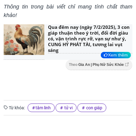
Thông tin trong bài viết chỉ mang tính chất tham
khảo!
Qua đêm nay (ngày 7/2/2025), 3 con
giáp thuận theo ý trời, đổi đời giàu
có, vận trình rực rỡ, vạn sự như ý,
CUNG HỶ PHÁT TÀI, tương lai vụt
sáng
Xem thêm
Theo
Gia An | Phụ Nữ Sức Khỏe
Từ khóa:
tâm linh
tử vi
con giáp