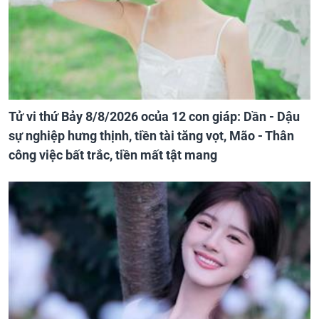
Tử vi thứ Bảy 8/8/2026 ocủa 12 con giáp: Dần - Dậu
sự nghiệp hưng thịnh, tiền tài tăng vọt, Mão - Thân
công việc bất trắc, tiền mất tật mang