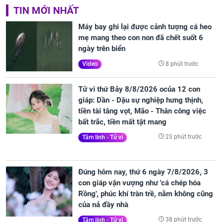
TIN MỚI NHẤT
Máy bay ghi lại được cảnh tượng cá heo
mẹ mang theo con non đã chết suốt 6
ngày trên biển
8 phút trước
Video
Tử vi thứ Bảy 8/8/2026 ocủa 12 con
giáp: Dần - Dậu sự nghiệp hưng thịnh,
tiền tài tăng vọt, Mão - Thân công việc
bất trắc, tiền mất tật mang
23 phút trước
Tâm linh - Tử vi
Đúng hôm nay, thứ 6 ngày 7/8/2026, 3
con giáp vận vượng như 'cá chép hóa
Rồng', phúc khí tràn trề, nằm không cũng
của nả đầy nhà
38 phút trước
Tâm linh - Tử vi