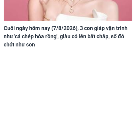
Cuối ngày hôm nay (7/8/2026), 3 con giáp vận trình
như 'cá chép hóa rồng', giàu có lên bất chấp, số đỏ
chót như son