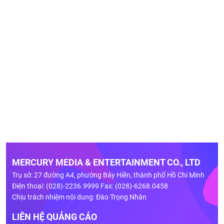
MERCURY MEDIA & ENTERTAINMENT CO., LTD
Trụ sở: 27 đường A4, phường Bảy Hiền, thành phố Hồ Chí Minh
Điện thoại: (028)-2236.9999 Fax: (028)-6268.0458
Chịu trách nhiệm nội dung: Đào Trọng Nhân
LIÊN HỆ QUẢNG CÁO