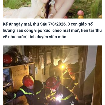
Kể từ ngày mai, thứ Sáu 7/8/2026, 3 con giáp 'số
hưởng' sau công việc 'xuôi chèo mát mái', tiền tài 'thu
về như nước', tình duyên viên mãn