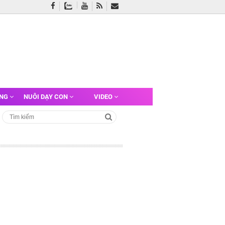
ỠNG
NUÔI DẠY CON
VIDEO