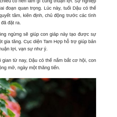
 chiếu cố nên làm gì cũng thuận lợi. Sự nghiệp
ai đoạn quan trọng. Lúc này, tuổi Dậu có thể
quyết tâm, kiên định, chủ động trước các tình
đã đặt ra.
ông ngừng sẽ giúp con giáp này tạo được sự
ột gia tăng. Cục diện Tam Hợp hỗ trợ giúp bản
huận lợi, vạn sự như ý.
 gian từ nay, Dậu có thể nắm bắt cơ hội, con
ng mở, ngày một thăng tiến.