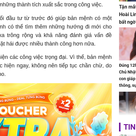
những thành tích xuất sắc trong công việc.
Tận mắt
Hoài Li
mối đầu tư từ trước đó giúp bản mệnh có một
bất ngờ
mệnh có thể tìm thêm những hướng đi mới cho
 xa trông rộng và khả năng đánh giá vấn đề
ặt hái được nhiều thành công hơn nữa.
iện các công việc trọng đại. Vì thế, bản mệnh
c hiện ngay, không nên tiếp tục chần chừ, do
Đúng 12
Chủ Nhật
ho.
con giáp
thông, s
'cá chép 
cạn lộc l
hạ
TIN
'Đệ nhất