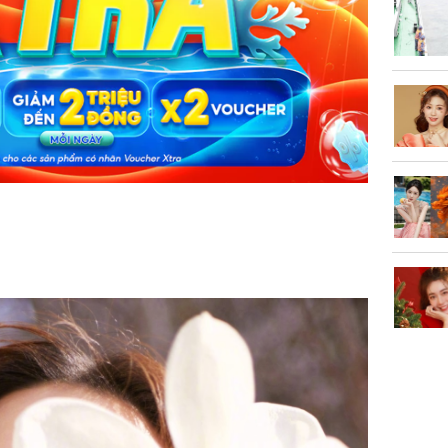
Kông' Q
phản hồi 
trẻ kém 
Phim Châ
đại thắn
doanh th
tỷ đồng