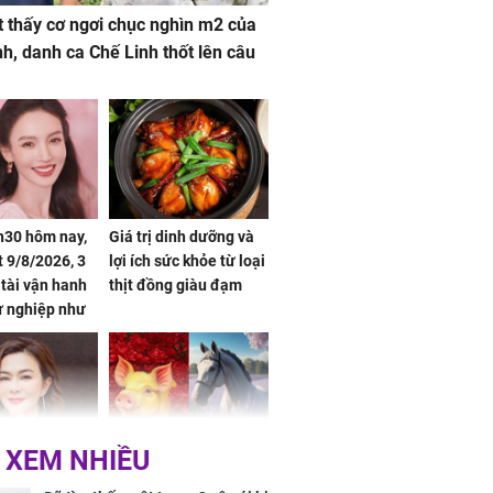
 thấy cơ ngơi chục nghìn m2 của
nh, danh ca Chế Linh thốt lên câu
h30 hôm nay,
Giá trị dinh dưỡng và
 9/8/2026, 3
lợi ích sức khỏe từ loại
 tài vận hanh
thịt đồng giàu đạm
ự nghiệp như
hóa Rồng', vét
á trong thiên
 XEM NHIỀU
 mỹ nhân Hồng
Tử vi tuần mới (từ 10