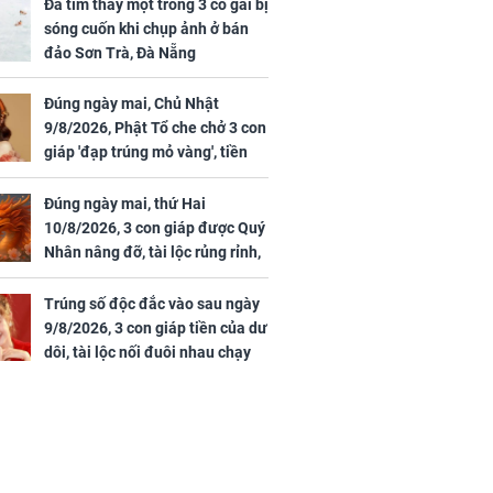
uan Chi Lâm
đến 16/8/2026), 3 con
Đã tìm thấy một trong 3 cô gái bị
tin yêu trai
giáp mưa thuận gió
sóng cuốn khi chụp ảnh ở bán
36 tuổi
hòa, tiền về như nước,
đảo Sơn Trà, Đà Nẵng
bạc vàng dư dả, Phú
Quý Vinh Hoa, vận
Đúng ngày mai, Chủ Nhật
trình khai sáng
9/8/2026, Phật Tổ che chở 3 con
giáp 'đạp trúng mỏ vàng', tiền
u Tinh Trì
bạc nhiều như lá sung, sự
g phòng vé,
nghiệp vượng phát
Đúng ngày mai, thứ Hai
u vượt 8.600
10/8/2026, 3 con giáp được Quý
Nhân nâng đỡ, tài lộc rủng rỉnh,
yên tâm hưởng vinh hoa Phú
Quý
Trúng số độc đắc vào sau ngày
9/8/2026, 3 con giáp tiền của dư
dôi, tài lộc nối đuôi nhau chạy
vào nhà, sự nghiệp phất lên
trông thấy