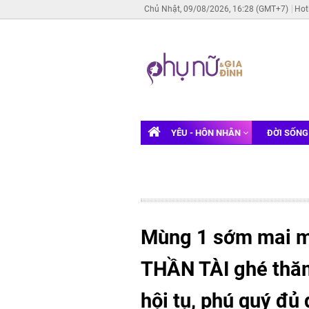
Chủ Nhật, 09/08/2026, 16:28 (GMT+7)
Hot
YÊU - HÔN NHÂN
ĐỜI SỐN
Mùng 1 sớm mai m
THẦN TÀI ghé thăm,
hội tụ, phú quý đủ