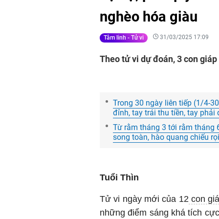
nghèo hóa giàu
31/03/2025 17:09
Tâm linh - Tử vi
Theo tử vi dự đoán, 3 con giáp
Trong 30 ngày liên tiếp (1/4-3
đỉnh, tay trái thu tiền, tay phả
Từ rằm tháng 3 tới rằm thán
song toàn, hào quang chiếu rọi,
Tuổi Thìn
Tử vi ngày mới của 12
con gi
những điểm sáng khá tích cự