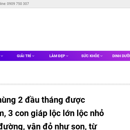
line: 0909 750 307
G
GIẢI TRÍ
LÀM ĐẸP
SỨC KHỎE
DINH DƯ
ùng 2 đầu tháng được
 3 con giáp lộc lớn lộc nhỏ
 đường, vận đỏ như son, từ