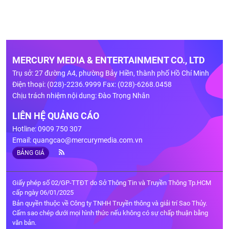
MERCURY MEDIA & ENTERTAINMENT CO., LTD
Trụ sở: 27 đường A4, phường Bảy Hiền, thành phố Hồ Chí Minh
Điện thoại: (028)-2236.9999 Fax: (028)-6268.0458
Chịu trách nhiệm nội dung: Đào Trọng Nhân
LIÊN HỆ QUẢNG CÁO
Hotline: 0909 750 307
Email:
quangcao@mercurymedia.com.vn
BẢNG GIÁ
Giấy phép số 02/GP-TTĐT do Sở Thông Tin và Truyền Thông Tp.HCM
cấp ngày 06/01/2025
Bản quyền thuộc về Công ty TNHH Truyền thông và giải trí Sao Thủy.
Cấm sao chép dưới mọi hình thức nếu không có sự chấp thuận bằng
văn bản.