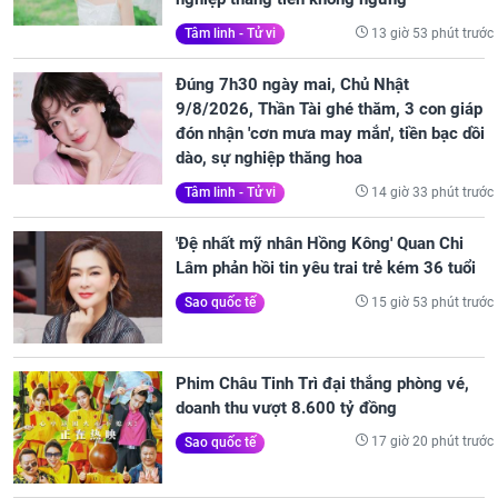
13 giờ 53 phút trước
Tâm linh - Tử vi
Đúng 7h30 ngày mai, Chủ Nhật
9/8/2026, Thần Tài ghé thăm, 3 con giáp
đón nhận 'cơn mưa may mắn', tiền bạc dồi
dào, sự nghiệp thăng hoa
14 giờ 33 phút trước
Tâm linh - Tử vi
'Đệ nhất mỹ nhân Hồng Kông' Quan Chi
Lâm phản hồi tin yêu trai trẻ kém 36 tuổi
15 giờ 53 phút trước
Sao quốc tế
Phim Châu Tinh Trì đại thắng phòng vé,
doanh thu vượt 8.600 tỷ đồng
17 giờ 20 phút trước
Sao quốc tế