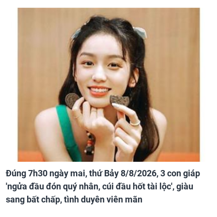
Đúng 7h30 ngày mai, thứ Bảy 8/8/2026, 3 con giáp
'ngửa đầu đón quý nhân, cúi đầu hốt tài lộc', giàu
sang bất chấp, tình duyên viên mãn