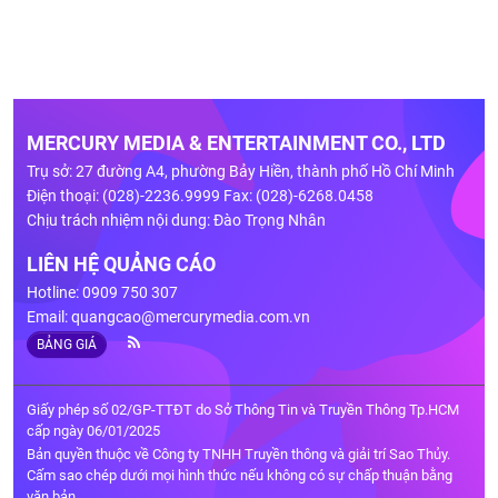
MERCURY MEDIA & ENTERTAINMENT CO., LTD
Trụ sở: 27 đường A4, phường Bảy Hiền, thành phố Hồ Chí Minh
Điện thoại: (028)-2236.9999 Fax: (028)-6268.0458
Chịu trách nhiệm nội dung: Đào Trọng Nhân
LIÊN HỆ QUẢNG CÁO
Hotline: 0909 750 307
Email:
quangcao@mercurymedia.com.vn
BẢNG GIÁ
Giấy phép số 02/GP-TTĐT do Sở Thông Tin và Truyền Thông Tp.HCM
cấp ngày 06/01/2025
Bản quyền thuộc về Công ty TNHH Truyền thông và giải trí Sao Thủy.
Cấm sao chép dưới mọi hình thức nếu không có sự chấp thuận bằng
văn bản.