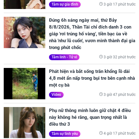
3 giờ 17 phút trước
Tâm sự gia đình
Đúng 6h sáng ngày mai, thứ Bảy
8/8/2026, Thần Tài chỉ đích danh 3 con
giáp 'rơi trúng hố vàng', tiền bạc ùa về
nhà 'như lũ cuốn', vươn mình thành đại gia
trong phút chốc
3 giờ 32 phút trước
Tâm linh - Tử vi
Phát hiện và bắt sống trăn khổng lồ dài
4,8 mét ẩn nấp trong bụi tre bên cạnh nhà
một cụ bà
3 giờ 47 phút trước
Video
Phụ nữ thông minh luôn giữ chặt 4 điều
này không hé răng, quan trọng nhất là
điều thứ 3
4 giờ 17 phút trước
Tâm sự tình yêu