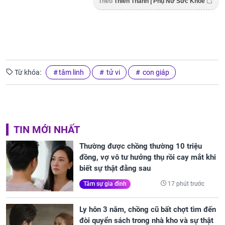
Theo
Thiên Thanh | Phụ Nữ Sức Khỏe
Từ khóa:
tâm linh
tử vi
con giáp
TIN MỚI NHẤT
Thường được chồng thường 10 triệu
đồng, vợ vô tư hưởng thụ rồi cay mắt khi
biết sự thật đằng sau
17 phút trước
Tâm sự gia đình
Ly hôn 3 năm, chồng cũ bất chợt tìm đến
đòi quyển sách trong nhà kho và sự thật