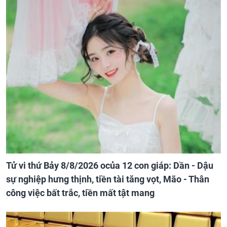
Tử vi thứ Bảy 8/8/2026 ocủa 12 con giáp: Dần - Dậu
sự nghiệp hưng thịnh, tiền tài tăng vọt, Mão - Thân
công việc bất trắc, tiền mất tật mang