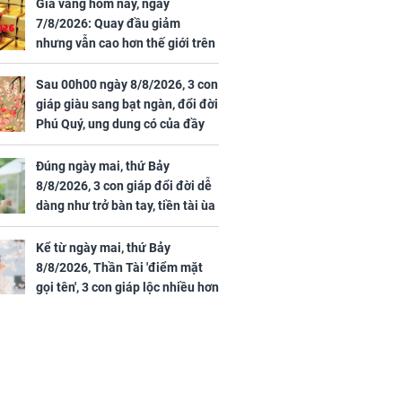
 vùng an toàn
cấp phép cho sản
Giá vàng hôm nay, ngày
phẩm làm đẹp từ tế
7/8/2026: Quay đầu giảm
bào gốc người
nhưng vẫn cao hơn thế giới trên
7 triệu đồng
Sau 00h00 ngày 8/8/2026, 3 con
giáp giàu sang bạt ngàn, đổi đời
Phú Quý, ung dung có của đầy
uyên ăn loại
nhà, ngày càng hưng thịnh sung
ai này, cơ thể
túc
Đúng ngày mai, thứ Bảy
được 4 lợi ích
8/8/2026, 3 con giáp đổi đời dễ
dàng như trở bàn tay, tiền tài ùa
tới, ngồi không lộc cũng đến,
phú quý theo tới già
Kể từ ngày mai, thứ Bảy
8/8/2026, Thần Tài 'điểm mặt
gọi tên', 3 con giáp lộc nhiều hơn
sông, tài vận sáng như trăng
Rằm, chính thức hết khổ