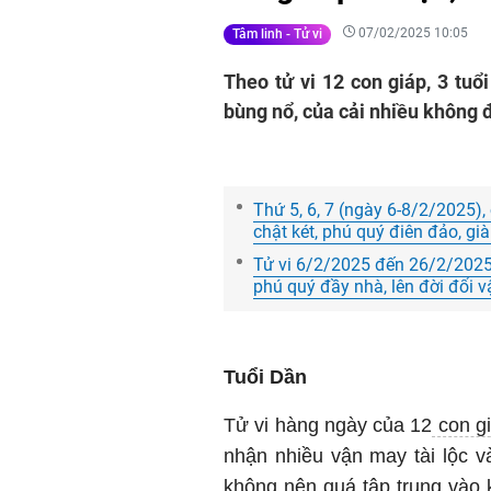
07/02/2025 10:05
Tâm linh - Tử vi
Theo tử vi 12 con giáp, 3 tuổ
bùng nổ, của cải nhiều không 
Thứ 5, 6, 7 (ngày 6-8/2/2025),
chật két, phú quý điên đảo, gi
Tử vi 6/2/2025 đến 26/2/2025: 
phú quý đầy nhà, lên đời đổi v
Tuổi Dần
Tử vi hàng ngày của 12
con g
nhận nhiều vận may tài lộc v
không nên quá tập trung vào 