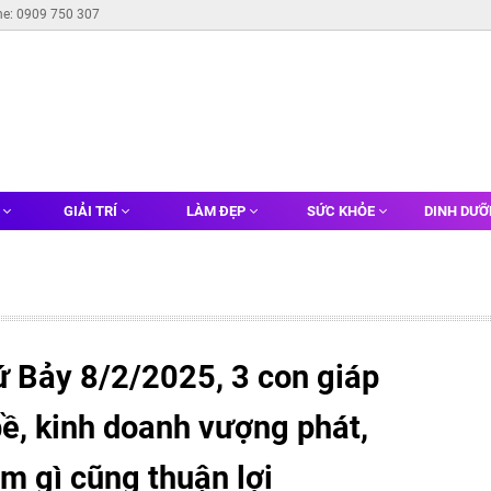
ne: 0909 750 307
G
GIẢI TRÍ
LÀM ĐẸP
SỨC KHỎE
DINH DƯ
ứ Bảy 8/2/2025, 3 con giáp
ề, kinh doanh vượng phát,
m gì cũng thuận lợi