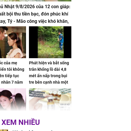
hủ Nhật 9/8/2026 của 12 con giáp:
uất bội thu tiền bạc, đón phúc khí
tay, Tý - Mão công việc khó khăn,
 đội nón ra đi
sốc của mẹ
Phát hiện và bắt sống
iến tôi không
trăn khổng lồ dài 4,8
ên tiếp tục
mét ẩn nấp trong bụi
n nhân 7 năm
tre bên cạnh nhà một
 không
cụ bà
 XEM NHIỀU
 Tư muốn bứt
NÓNG: Bộ Y tế chưa