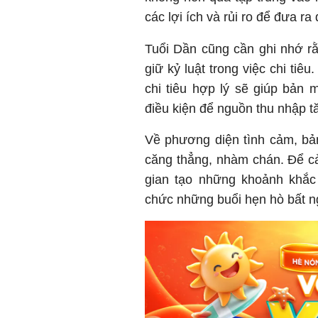
các lợi ích và rủi ro để đưa ra
Tuổi Dần cũng cần ghi nhớ r
giữ kỷ luật trong việc chi tiê
chi tiêu hợp lý sẽ giúp bản m
điều kiện để nguồn thu nhập t
Về phương diện tình cảm, bản
căng thẳng, nhàm chán. Để cả
gian tạo những khoảnh khắc 
chức những buổi hẹn hò bất n