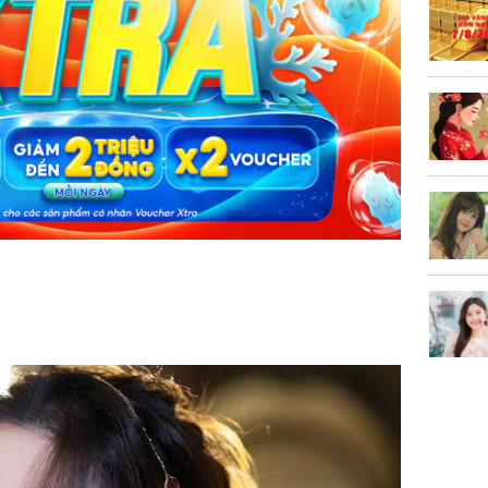
phá khỏi
Thường x
nấm sợi d
sẽ nhận 
bất ngờ!