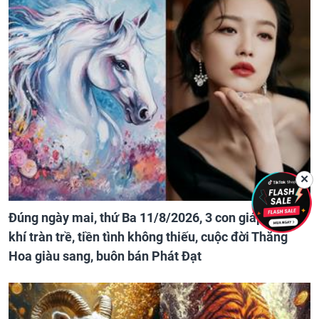
✕
Đúng ngày mai, thứ Ba 11/8/2026, 3 con giáp vượng
khí tràn trề, tiền tình không thiếu, cuộc đời Thăng
Hoa giàu sang, buôn bán Phát Đạt