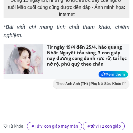
Đúng 13 ngày tới, những nỗ lực trước đây của người
tuổi Mão cuối cùng cũng được đền đáp - Ảnh minh họa:
Internet
*Bài viết chỉ mang tính chất tham khảo, chiêm
nghiệm.
Từ ngày 19/4 đến 25/4, hào quang
Nhật Nguyệt tỏa sáng, 3 con giáp
này đường công danh rực rỡ, tài lộc
nở rộ, phú quý theo chân
Xem thêm
Theo
Anh Anh (TH) | Phụ Nữ Sức Khỏe
Từ khóa:
Tử vi con giáp may mắn
tử vi 12 con giáp