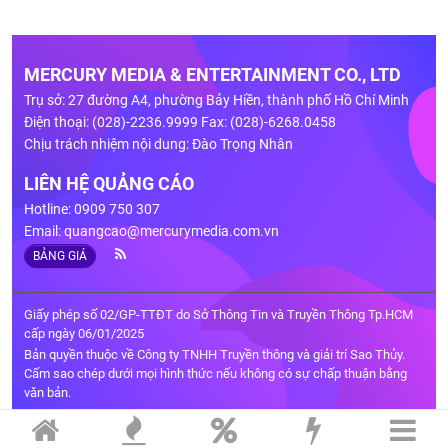
MERCURY MEDIA & ENTERTAINMENT CO., LTD
Trụ sở: 27 đường A4, phường Bảy Hiền, thành phố Hồ Chí Minh
Điện thoại: (028)-2236.9999 Fax: (028)-6268.0458
Chịu trách nhiệm nội dung: Đào Trọng Nhân
LIÊN HỆ QUẢNG CÁO
Hotline: 0909 750 307
Email:
quangcao@mercurymedia.com.vn
BẢNG GIÁ
Giấy phép số 02/GP-TTĐT do Sở Thông Tin và Truyền Thông Tp.HCM
cấp ngày 06/01/2025
Bản quyền thuộc về Công ty TNHH Truyền thông và giải trí Sao Thủy.
Cấm sao chép dưới mọi hình thức nếu không có sự chấp thuận bằng
văn bản.