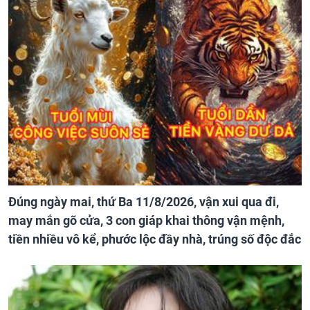
Đúng ngày mai, thứ Ba 11/8/2026, vận xui qua đi,
may mắn gõ cửa, 3 con giáp khai thông vận mệnh,
tiền nhiều vô kể, phước lộc đầy nhà, trúng số độc đắc