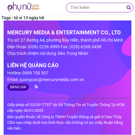
Tags : tử vi 13 ngày tới
MERCURY MEDIA & ENTERTAINMENT CO., LTD
Trụ sở: 27 đường A4, phường Bảy Hiền, thành phố Hồ Chí Minh
Điện thoại: (028)-2236.9999 Fax: (028)-6268.0458
Chịu trách nhiệm nội dung: Đào Trọng Nhân
LIÊN HỆ QUẢNG CÁO
Hotline: 0909 750 307
Email:
quangcao@mercurymedia.com.vn
BẢNG GIÁ
Giấy phép số 02/GP-TTĐT do Sở Thông Tin và Truyền Thông Tp.HCM
cấp ngày 06/01/2025
Bản quyền thuộc về Công ty TNHH Truyền thông và giải trí Sao Thủy.
Cấm sao chép dưới mọi hình thức nếu không có sự chấp thuận bằng
văn bản.