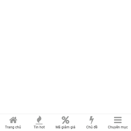
Trang chủ
Tin hot
Mã giảm giá
Chủ đề
Chuyên mục