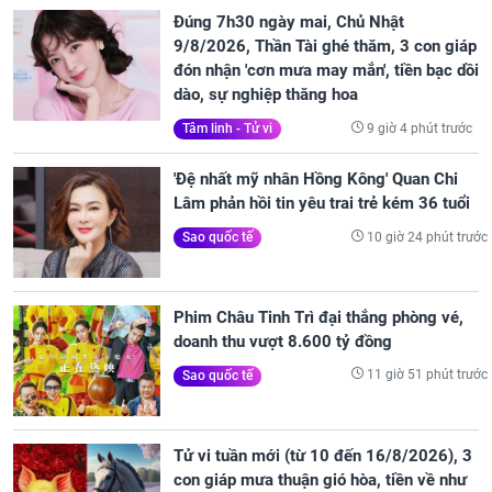
Đúng 7h30 ngày mai, Chủ Nhật
9/8/2026, Thần Tài ghé thăm, 3 con giáp
đón nhận 'cơn mưa may mắn', tiền bạc dồi
dào, sự nghiệp thăng hoa
9 giờ 4 phút trước
Tâm linh - Tử vi
'Đệ nhất mỹ nhân Hồng Kông' Quan Chi
Lâm phản hồi tin yêu trai trẻ kém 36 tuổi
10 giờ 24 phút trước
Sao quốc tế
Phim Châu Tinh Trì đại thắng phòng vé,
doanh thu vượt 8.600 tỷ đồng
11 giờ 51 phút trước
Sao quốc tế
Tử vi tuần mới (từ 10 đến 16/8/2026), 3
con giáp mưa thuận gió hòa, tiền về như