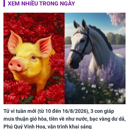
XEM NHIỀU TRONG NGÀY
Tử vi tuần mới (từ 10 đến 16/8/2026), 3 con giáp
mưa thuận gió hòa, tiền về như nước, bạc vàng dư dả,
Phú Quý Vinh Hoa, vận trình khai sáng