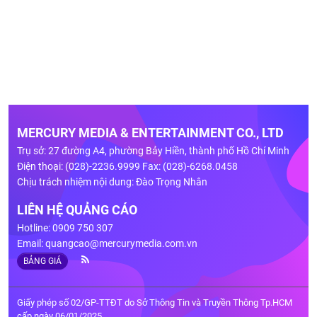
MERCURY MEDIA & ENTERTAINMENT CO., LTD
Trụ sở: 27 đường A4, phường Bảy Hiền, thành phố Hồ Chí Minh
Điện thoại: (028)-2236.9999 Fax: (028)-6268.0458
Chịu trách nhiệm nội dung: Đào Trọng Nhân
LIÊN HỆ QUẢNG CÁO
Hotline: 0909 750 307
Email:
quangcao@mercurymedia.com.vn
BẢNG GIÁ
Giấy phép số 02/GP-TTĐT do Sở Thông Tin và Truyền Thông Tp.HCM
cấp ngày 06/01/2025