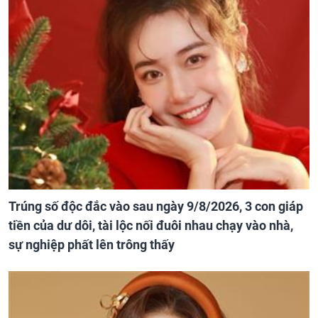
Trúng số độc đắc vào sau ngày 9/8/2026, 3 con giáp
tiền của dư dôi, tài lộc nối đuôi nhau chạy vào nhà,
sự nghiệp phất lên trông thấy