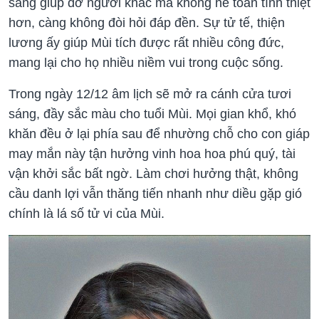
sàng giúp đỡ người khác mà không hề toan tính thiệt
hơn, càng không đòi hỏi đáp đền. Sự tử tế, thiện
lương ấy giúp Mùi tích được rất nhiều công đức,
mang lại cho họ nhiều niềm vui trong cuộc sống.
Trong ngày 12/12 âm lịch sẽ mở ra cánh cửa tươi
sáng, đầy sắc màu cho tuổi Mùi. Mọi gian khổ, khó
khăn đều ở lại phía sau để nhường chỗ cho con giáp
may mắn này tận hưởng vinh hoa hoa phú quý, tài
vận khởi sắc bất ngờ. Làm chơi hưởng thật, không
cầu danh lợi vẫn thăng tiến nhanh như diều gặp gió
chính là lá số tử vi của Mùi.