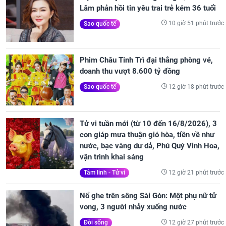
Lâm phản hồi tin yêu trai trẻ kém 36 tuổi
10 giờ 51 phút trước
Sao quốc tế
Phim Châu Tinh Trì đại thắng phòng vé,
doanh thu vượt 8.600 tỷ đồng
12 giờ 18 phút trước
Sao quốc tế
Tử vi tuần mới (từ 10 đến 16/8/2026), 3
con giáp mưa thuận gió hòa, tiền về như
nước, bạc vàng dư dả, Phú Quý Vinh Hoa,
vận trình khai sáng
12 giờ 21 phút trước
Tâm linh - Tử vi
Nổ ghe trên sông Sài Gòn: Một phụ nữ tử
vong, 3 người nhảy xuống nước
12 giờ 27 phút trước
Đời sống