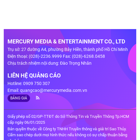
MERCURY MEDIA & ENTERTAINMENT CO., LTD
Trụ sở: 27 đường A4, phường Bảy Hiền, thành phố Hồ Chí Minh
Điện thoại: (028)-2236.9999 Fax: (028)-6268.0458
Chịu trách nhiệm nội dung: Đào Trọng Nhân
LIÊN HỆ QUẢNG CÁO
Hotline: 0909 750 307
Email:
quangcao@mercurymedia.com.vn
BẢNG GIÁ
Giấy phép số 02/GP-TTĐT do Sở Thông Tin và Truyền Thông Tp.HCM
cấp ngày 06/01/2025
Bản quyền thuộc về Công ty TNHH Truyền thông và giải trí Sao Thủy.
Cấm sao chép dưới mọi hình thức nếu không có sự chấp thuận bằng