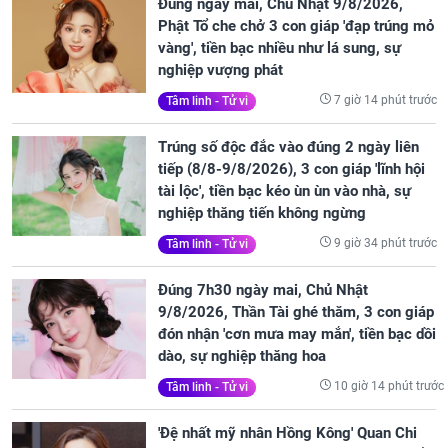
Đúng ngày mai, Chủ Nhật 9/8/2026,
Phật Tổ che chở 3 con giáp 'đạp trúng mỏ
vàng', tiền bạc nhiều như lá sung, sự
nghiệp vượng phát
7 giờ 14 phút trước
Tâm linh - Tử vi
Trúng số độc đắc vào đúng 2 ngày liên
tiếp (8/8-9/8/2026), 3 con giáp 'lĩnh hội
tài lộc', tiền bạc kéo ùn ùn vào nhà, sự
nghiệp thăng tiến không ngừng
9 giờ 34 phút trước
Tâm linh - Tử vi
Đúng 7h30 ngày mai, Chủ Nhật
9/8/2026, Thần Tài ghé thăm, 3 con giáp
đón nhận 'cơn mưa may mắn', tiền bạc dồi
dào, sự nghiệp thăng hoa
10 giờ 14 phút trước
Tâm linh - Tử vi
'Đệ nhất mỹ nhân Hồng Kông' Quan Chi