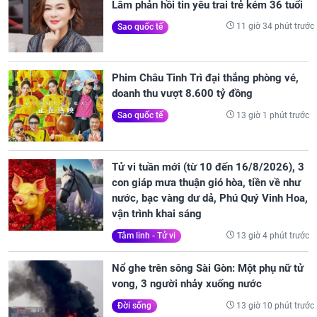
Lâm phản hồi tin yêu trai trẻ kém 36 tuổi
11 giờ 34 phút trước
Sao quốc tế
Phim Châu Tinh Trì đại thắng phòng vé,
doanh thu vượt 8.600 tỷ đồng
13 giờ 1 phút trước
Sao quốc tế
Tử vi tuần mới (từ 10 đến 16/8/2026), 3
con giáp mưa thuận gió hòa, tiền về như
nước, bạc vàng dư dả, Phú Quý Vinh Hoa,
vận trình khai sáng
13 giờ 4 phút trước
Tâm linh - Tử vi
Nổ ghe trên sông Sài Gòn: Một phụ nữ tử
vong, 3 người nhảy xuống nước
13 giờ 10 phút trước
Đời sống