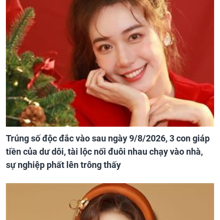
Trúng số độc đắc vào sau ngày 9/8/2026, 3 con giáp
tiền của dư dôi, tài lộc nối đuôi nhau chạy vào nhà,
sự nghiệp phất lên trông thấy