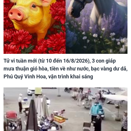
Tử vi tuần mới (từ 10 đến 16/8/2026), 3 con giáp
mưa thuận gió hòa, tiền về như nước, bạc vàng dư dả,
Phú Quý Vinh Hoa, vận trình khai sáng