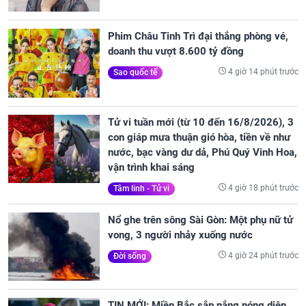
Phim Châu Tinh Trì đại thắng phòng vé,
doanh thu vượt 8.600 tỷ đồng
4 giờ 14 phút trước
Sao quốc tế
Tử vi tuần mới (từ 10 đến 16/8/2026), 3
con giáp mưa thuận gió hòa, tiền về như
nước, bạc vàng dư dả, Phú Quý Vinh Hoa,
vận trình khai sáng
4 giờ 18 phút trước
Tâm linh - Tử vi
Nổ ghe trên sông Sài Gòn: Một phụ nữ tử
vong, 3 người nhảy xuống nước
4 giờ 24 phút trước
Đời sống
TIN MỚI: Miền Bắc sắp nắng nóng diện