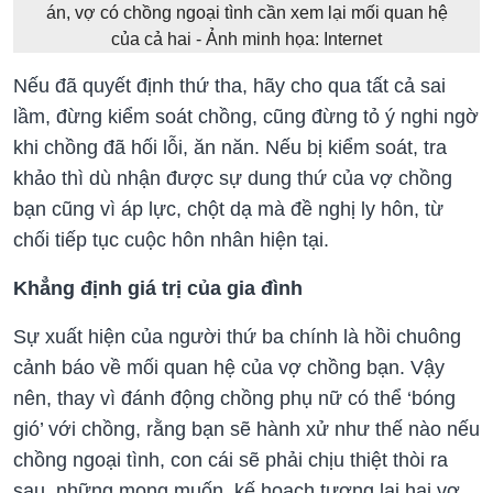
án, vợ có chồng ngoại tình cần xem lại mối quan hệ
của cả hai - Ảnh minh họa: Internet
Nếu đã quyết định thứ tha, hãy cho qua tất cả sai
lầm, đừng kiểm soát chồng, cũng đừng tỏ ý nghi ngờ
khi chồng đã hối lỗi, ăn năn. Nếu bị kiểm soát, tra
khảo thì dù nhận được sự dung thứ của vợ chồng
bạn cũng vì áp lực, chột dạ mà đề nghị ly hôn, từ
chối tiếp tục cuộc hôn nhân hiện tại.
Khẳng định giá trị của gia đình
Sự xuất hiện của người thứ ba chính là hồi chuông
cảnh báo về mối quan hệ của vợ chồng bạn. Vậy
nên, thay vì đánh động chồng phụ nữ có thể ‘bóng
gió’ với chồng, rằng bạn sẽ hành xử như thế nào nếu
chồng ngoại tình, con cái sẽ phải chịu thiệt thòi ra
sau, những mong muốn, kế hoạch tương lai hai vợ