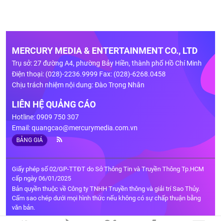
MERCURY MEDIA & ENTERTAINMENT CO., LTD
Trụ sở: 27 đường A4, phường Bảy Hiền, thành phố Hồ Chí Minh
Điện thoại: (028)-2236.9999 Fax: (028)-6268.0458
Chịu trách nhiệm nội dung: Đào Trọng Nhân
LIÊN HỆ QUẢNG CÁO
Hotline: 0909 750 307
Email:
quangcao@mercurymedia.com.vn
BẢNG GIÁ
Giấy phép số 02/GP-TTĐT do Sở Thông Tin và Truyền Thông Tp.HCM
cấp ngày 06/01/2025
Bản quyền thuộc về Công ty TNHH Truyền thông và giải trí Sao Thủy.
Cấm sao chép dưới mọi hình thức nếu không có sự chấp thuận bằng
văn bản.