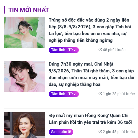
TIN MỚI NHẤT
Trúng số độc đắc vào đúng 2 ngày liên
tiếp (8/8-9/8/2026), 3 con giáp 'lĩnh hội
tài lộc', tiền bạc kéo ùn ùn vào nhà, sự
nghiệp thăng tiến không ngừng
48 phút trước
Tâm linh - Tử vi
Đúng 7h30 ngày mai, Chủ Nhật
9/8/2026, Thần Tài ghé thăm, 3 con giáp
đón nhận 'cơn mưa may mắn', tiền bạc dồi
dào, sự nghiệp thăng hoa
1 giờ 28 phút trước
Tâm linh - Tử vi
'Đệ nhất mỹ nhân Hồng Kông' Quan Chi
Lâm phản hồi tin yêu trai trẻ kém 36 tuổi
2 giờ 48 phút trước
Sao quốc tế