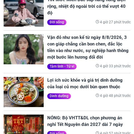
rộng, nhiệt độ ngoài trời có thể vượt 40
độ
4 giờ 27 phút trước
Đời sống
Vận đỏ như son kể từ ngày 8/8/2026, 3
con giáp chẳng cần bon chen, đắc lộc
tiền vào như nước, sự nghiệp hanh thông
một bước lên hương đổi đời
4 giờ 33 phút trước
Tâm linh - Tử vi
Lợi ích sức khỏe và giá trị dinh dưỡng
của loại củ mọc dưới bùn quen thuộc
4 giờ 48 phút trước
Dinh dưỡng
NÓNG: Bộ VHTT&DL chọn phương án
nghỉ Tết Nguyên đán 2027 dài 7 ngày
4 giờ 57 phút trước
Đời sống