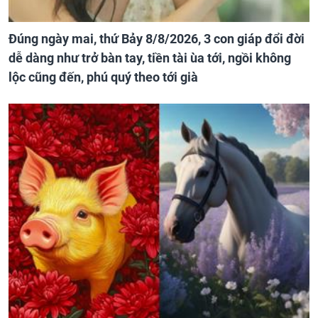
Đúng ngày mai, thứ Bảy 8/8/2026, 3 con giáp đổi đời
dễ dàng như trở bàn tay, tiền tài ùa tới, ngồi không
lộc cũng đến, phú quý theo tới già