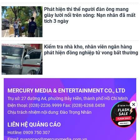
Phát hiện thi thể người đàn ông mang
giày lười nổi trên sông: Nạn nhân đã mất
tích 3 ngày
Kiểm tra nhà kho, nhân viên ngân hàng
phát hiện đồng nghiệp tử vong bất thường
MERCURY MEDIA & ENTERTAINMENT CO., LTD
Trụ sở: 27 đường A4, phường Bảy Hiền, thành phố Hồ Chí Minh
✕
Điện thoại: (028)-2236.9999 Fax: (028)-6268.0458
Chịu trách nhiệm nội dung: Đào Trọng Nhân
LIÊN HỆ QUẢNG CÁO
Hotline: 0909 750 307
Email:
quangcao@mercurymedia.com.vn