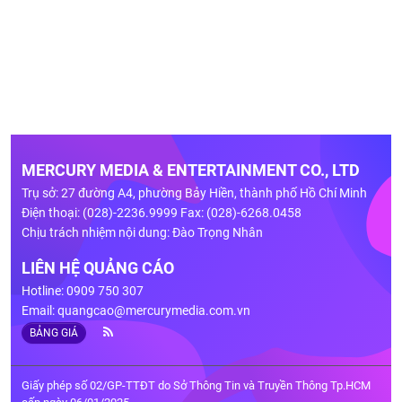
MERCURY MEDIA & ENTERTAINMENT CO., LTD
Trụ sở: 27 đường A4, phường Bảy Hiền, thành phố Hồ Chí Minh
Điện thoại: (028)-2236.9999 Fax: (028)-6268.0458
Chịu trách nhiệm nội dung: Đào Trọng Nhân
LIÊN HỆ QUẢNG CÁO
Hotline: 0909 750 307
Email:
quangcao@mercurymedia.com.vn
BẢNG GIÁ
Giấy phép số 02/GP-TTĐT do Sở Thông Tin và Truyền Thông Tp.HCM