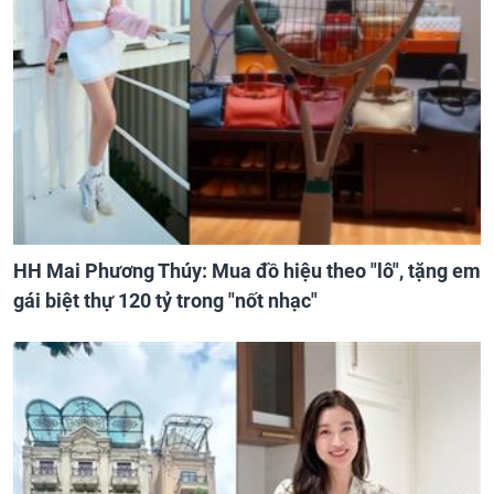
HH Mai Phương Thúy: Mua đồ hiệu theo "lô", tặng em
gái biệt thự 120 tỷ trong "nốt nhạc"