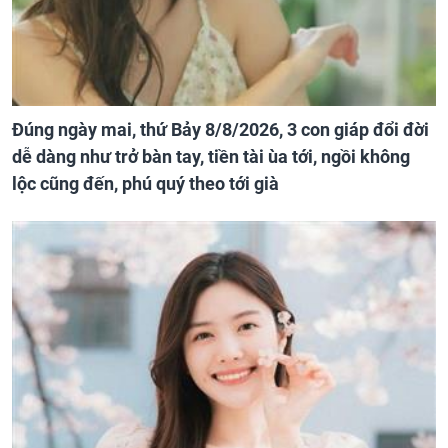
Đúng ngày mai, thứ Bảy 8/8/2026, 3 con giáp đổi đời
dễ dàng như trở bàn tay, tiền tài ùa tới, ngồi không
lộc cũng đến, phú quý theo tới già