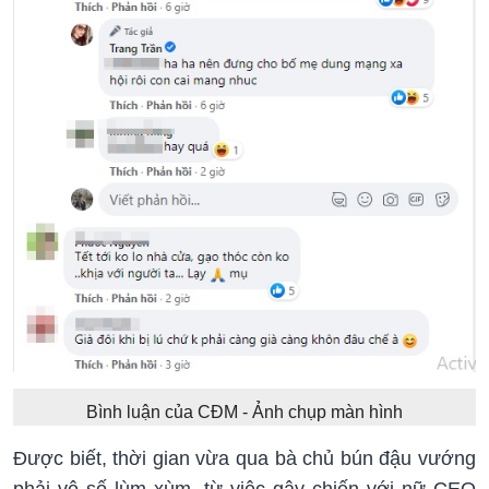
Bình luận của CĐM - Ảnh chụp màn hình
Được biết, thời gian vừa qua bà chủ bún đậu vướng
phải vô số lùm xùm, từ việc gây chiến với nữ CEO