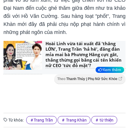
Đại Nam đến cuộc ghé thăm giữa đêm như tra khảo
đối với Hồ Văn Cường. Sau hàng loạt "phốt", Trang
Khàn mới đây đã phải chịu nộp phạt hành chính vì
những phát ngôn của mình.
Hoài Linh vừa tái xuất đã 'thắng
LỚN', Trang Trần 'hả hê', đăng đàn
mỉa mai bà Phương Hằng cực gắt,
thẳng thừng gọi bằng cái tên khiến
nữ CEO 'tức đỏ mặt'?
Xem thêm
Theo
Thanh Thủy | Phụ Nữ Sức Khỏe
Từ khóa:
Trang Trần
Trang Khàn
từ thiện