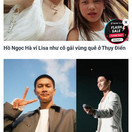
✕
Hồ Ngọc Hà ví Lisa như cô gái vùng quê ở Thụy Điển