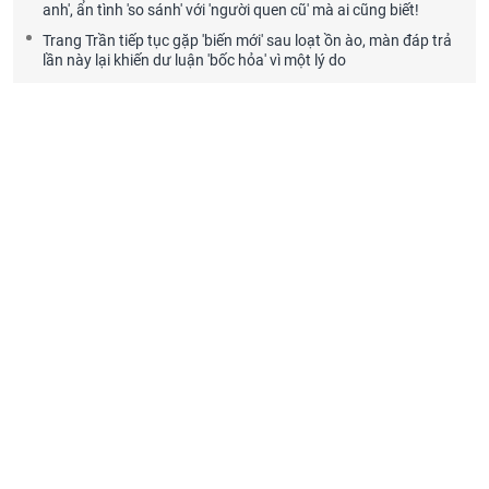
anh', ẩn tình 'so sánh' với 'người quen cũ' mà ai cũng biết!
Trang Trần tiếp tục gặp 'biến mới' sau loạt ồn ào, màn đáp trả
lần này lại khiến dư luận 'bốc hỏa' vì một lý do