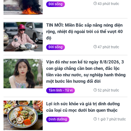
43 phút trước
Đời sống
TIN MỚI: Miền Bắc sắp nắng nóng diện
rộng, nhiệt độ ngoài trời có thể vượt 40
độ
47 phút trước
Đời sống
Vận đỏ như son kể từ ngày 8/8/2026, 3
con giáp chẳng cần bon chen, đắc lộc
tiền vào như nước, sự nghiệp hanh thông
một bước lên hương đổi đời
52 phút trước
Tâm linh - Tử vi
Lợi ích sức khỏe và giá trị dinh dưỡng
của loại củ mọc dưới bùn quen thuộc
1 giờ 7 phút trước
Dinh dưỡng