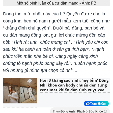
Một số bình luận của cư dân mạng - Ảnh: FB
Động thái mới nhất này của Lệ Quyên được cho là
công khai hẹn hò nam người mẫu kém tuổi cũng như
“khẳng định chủ quyền”. Dưới bài đăng, bạn bè và
cư dân mạng đồng loạt gửi lời chúc mừng đến cặp
đôi:
“Tình rất tình, chúc mừng chị”, “Tình yêu chỉ còn
sau khi hạ cánh an toàn ở sân ga tình bạn”, “Hạnh
phúc viên mãn nha bé ơi. Càng ngày càng xinh
chứng tỏ hạnh phúc đong đầy rồi”, “Luôn hạnh phúc
với những gì mình lựa chọn cô nhỉ”…
Hơn 3 tháng sau sinh, ‘mẹ bỉm’ Đông
Nhi khoe cận body chuẩn đến từng
centimet khiến dân tình xuýt xoa
Xem thêm
Theo
Đông Anh | Phụ Nữ Sức Khỏe