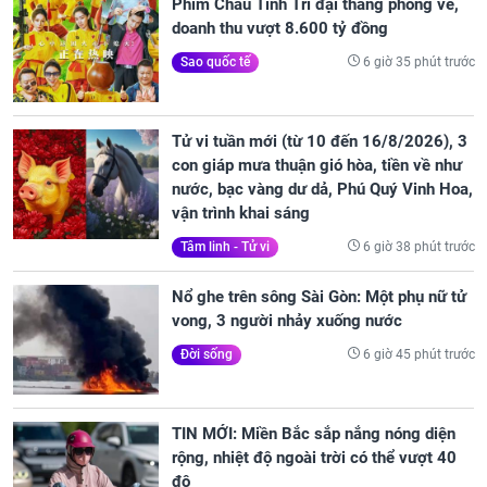
Phim Châu Tinh Trì đại thắng phòng vé,
doanh thu vượt 8.600 tỷ đồng
6 giờ 35 phút trước
Sao quốc tế
Tử vi tuần mới (từ 10 đến 16/8/2026), 3
con giáp mưa thuận gió hòa, tiền về như
nước, bạc vàng dư dả, Phú Quý Vinh Hoa,
vận trình khai sáng
6 giờ 38 phút trước
Tâm linh - Tử vi
Nổ ghe trên sông Sài Gòn: Một phụ nữ tử
vong, 3 người nhảy xuống nước
6 giờ 45 phút trước
Đời sống
TIN MỚI: Miền Bắc sắp nắng nóng diện
rộng, nhiệt độ ngoài trời có thể vượt 40
độ