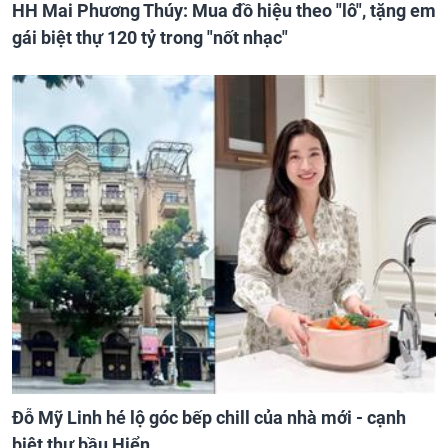
HH Mai Phương Thúy: Mua đồ hiệu theo "lô", tặng em
gái biệt thự 120 tỷ trong "nốt nhạc"
Đỗ Mỹ Linh hé lộ góc bếp chill của nhà mới - cạnh
biệt thự bầu Hiển