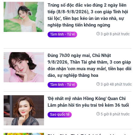
Trúng số độc đắc vào đúng 2 ngày liên
tiếp (8/8-9/8/2026), 3 con giáp 'lĩnh hội
tài lộc', tiền bạc kéo ùn ùn vào nhà, sự
nghiệp thăng tiến không ngừng
3 giờ 8 phút trước
Tâm linh - Tử vi
Đúng 7h30 ngày mai, Chủ Nhật
9/8/2026, Thần Tài ghé thăm, 3 con giáp
đón nhận 'cơn mưa may mắn', tiền bạc dồi
dào, sự nghiệp thăng hoa
3 giờ 48 phút trước
Tâm linh - Tử vi
'Đệ nhất mỹ nhân Hồng Kông' Quan Chi
Lâm phản hồi tin yêu trai trẻ kém 36 tuổi
5 giờ 8 phút trước
Sao quốc tế