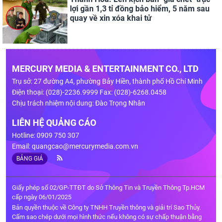
lợi gần 1,3 tỉ đồng bảo hiểm, 5 năm sau
quay về xin xóa khai tử
MERCURY MEDIA & ENTERTAINMENT CO., LTD
Trụ sở: 27 đường A4, phường Bảy Hiền, thành phố Hồ Chí Minh
Điện thoại: (028)-2236.9999 Fax: (028)-6268.0458
Chịu trách nhiệm nội dung: Đào Trọng Nhân
LIÊN HỆ QUẢNG CÁO
Hotline: 0909 750 307
Email:
quangcao@mercurymedia.com.vn
BẢNG GIÁ
Giấy phép số 02/GP-TTĐT do Sở Thông Tin và Truyền Thông Tp.HCM
cấp ngày 06/01/2025
Bản quyền thuộc về Công ty TNHH Truyền thông và giải trí Sao Thủy.
Cấm sao chép dưới mọi hình thức nếu không có sự chấp thuận bằng