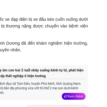
ếc xe đạp điện bị xe đầu kéo cuốn xuống dưới
h bị thương nặng được chuyển vào bệnh viện
Bình Dương đã đến khám nghiệm hiện trường,
guyên nhân.
 ôm con trai 2 tuổi nhảy xuống kênh tự tử, phát hiện
 cấp thất nghiệp ở hiện trường
 lãnh đạo xã Tam Dân, huyện Phú Ninh, tỉnh Quảng Nam
ười dân địa phương vừa vớt thi thể 2 mẹ con dưới kênh
nh.
Xem thêm