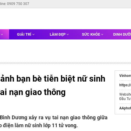
line: 0909 750 307
G
GIẢI TRÍ
LÀM ĐẸP
SỨC KHỎE
DINH DƯ
ảnh bạn bè tiễn biệt nữ sinh
Vinhom
https:/
tai nạn giao thông
Websit
Đầu Tư
AAphot
h Bình Dương xảy ra vụ tai nạn giao thông giữa
 điện làm nữ sinh lớp 11 tử vong.