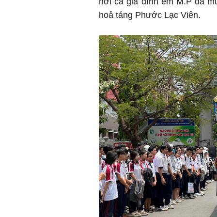
nơi cả gia đình em M.P đã m
hoả táng Phước Lạc Viên.