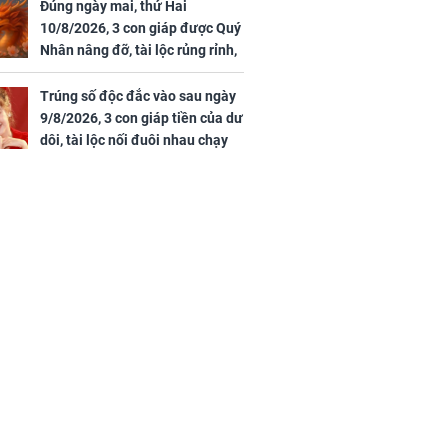
nghiệp vượng phát
Đúng ngày mai, thứ Hai
u vượt 8.600
10/8/2026, 3 con giáp được Quý
Nhân nâng đỡ, tài lộc rủng rỉnh,
yên tâm hưởng vinh hoa Phú
Quý
Trúng số độc đắc vào sau ngày
9/8/2026, 3 con giáp tiền của dư
dôi, tài lộc nối đuôi nhau chạy
vào nhà, sự nghiệp phất lên
trông thấy