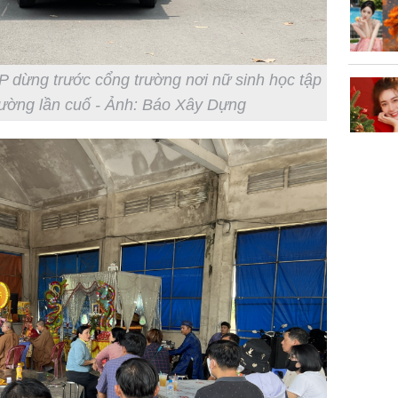
doanh th
tỷ đồng
 P dừng trước cổng trường nơi nữ sinh học tập
rường lần cuố - Ảnh: Báo Xây Dựng