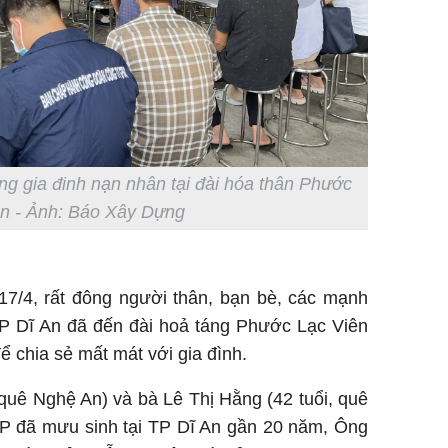
g gia đinh nạn nhân tại đài hóa thân Phước
ên - Ảnh: Báo Xây Dựng
17/4, rất đông người thân, bạn bè, các mạnh
TP Dĩ An đã đến đài hoả táng Phước Lạc Viên
ể chia sẻ mất mát với gia đình.
quê Nghệ An) và bà Lê Thị Hằng (42 tuổi, quê
P đã mưu sinh tại TP Dĩ An gần 20 năm, Ông