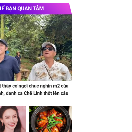
HỂ BẠN QUAN TÂM
 thấy cơ ngơi chục nghìn m2 của
nh, danh ca Chế Linh thốt lên câu