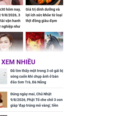
h30 hôm nay,
Giá trị dinh dưỡng và
 9/8/2026, 3
lợi ích sức khỏe từ loại
 tài vận hanh
thịt đồng giàu đạm
ự nghiệp như
hóa Rồng', vét
á trong thiên
 XEM NHIỀU
 mỹ nhân Hồng
Tử vi tuần mới (từ 10
uan Chi Lâm
đến 16/8/2026), 3 con
Đã tìm thấy một trong 3 cô gái bị
tin yêu trai
giáp mưa thuận gió
sóng cuốn khi chụp ảnh ở bán
36 tuổi
hòa, tiền về như nước,
đảo Sơn Trà, Đà Nẵng
bạc vàng dư dả, Phú
Quý Vinh Hoa, vận
Đúng ngày mai, Chủ Nhật
trình khai sáng
9/8/2026, Phật Tổ che chở 3 con
giáp 'đạp trúng mỏ vàng', tiền
u Tinh Trì
bạc nhiều như lá sung, sự
g phòng vé,