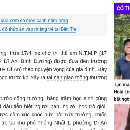
CÓ T
u bữa cơm có món canh nấm rừng
đổ thức ăn vào miệng trẻ tại Bến Tre
ng,
trưa 17/4, xe chở thi thể em N.T.M.P (17
TP Dĩ An, Bình Dương) được đưa đến trường
P Dĩ An) theo nguyện vọng của gia đình. Đây
học trước khi xảy ra
tai nạn giao thông
thương
Tận mắt
Hoài Li
trước cổng trường, hàng trăm học sinh cùng
bất ngờ
 đầu tiễn biệt người bạn, người học trò giỏi.
ược cảm xúc khóc nức nở. Rời trường, chiếc
à trọ tại khu phố Thống Nhất 1, phường Dĩ An