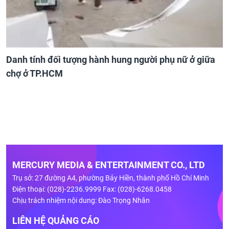
Danh tính đối tượng hành hung người phụ nữ ở giữa
chợ ở TP.HCM
MERCURY MEDIA & ENTERTAINMENT CO., LTD
Trụ sở: 27 đường A4, phường Bảy Hiền, thành phố Hồ Chí Minh
Điện thoại: (028)-2236.9999 Fax: (028)-6268.0458
Chịu trách nhiệm nội dung: Đào Trọng Nhân
LIÊN HỆ QUẢNG CÁO