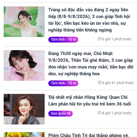
Trúng số độc đắc vào đúng 2 ngày liên
tiếp (8/8-9/8/2026), 3 con giáp 'lĩnh hội
tài lộc', tiền bạc kéo ùn ùn vào nhà, sự
nghiệp thăng tiến không ngừng
6 giờ 1 phút trước
Tâm linh - Tử vi
Đúng 7h30 ngày mai, Chủ Nhật
9/8/2026, Thần Tài ghé thăm, 3 con giáp
đón nhận 'cơn mưa may mắn', tiền bạc dồi
dào, sự nghiệp thăng hoa
6 giờ 41 phút trước
Tâm linh - Tử vi
'Đệ nhất mỹ nhân Hồng Kông' Quan Chi
Lâm phản hồi tin yêu trai trẻ kém 36 tuổi
8 giờ 1 phút trước
Sao quốc tế
Phim Châu Tinh Trì đại thắng phòng vé,