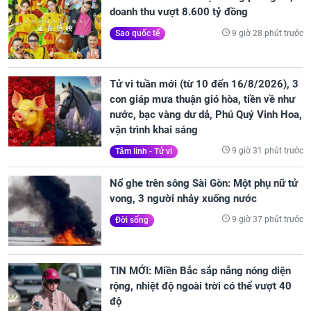
doanh thu vượt 8.600 tỷ đồng
9 giờ 28 phút trước
Sao quốc tế
Tử vi tuần mới (từ 10 đến 16/8/2026), 3
con giáp mưa thuận gió hòa, tiền về như
nước, bạc vàng dư dả, Phú Quý Vinh Hoa,
vận trình khai sáng
9 giờ 31 phút trước
Tâm linh - Tử vi
Nổ ghe trên sông Sài Gòn: Một phụ nữ tử
vong, 3 người nhảy xuống nước
9 giờ 37 phút trước
Đời sống
TIN MỚI: Miền Bắc sắp nắng nóng diện
rộng, nhiệt độ ngoài trời có thể vượt 40
độ