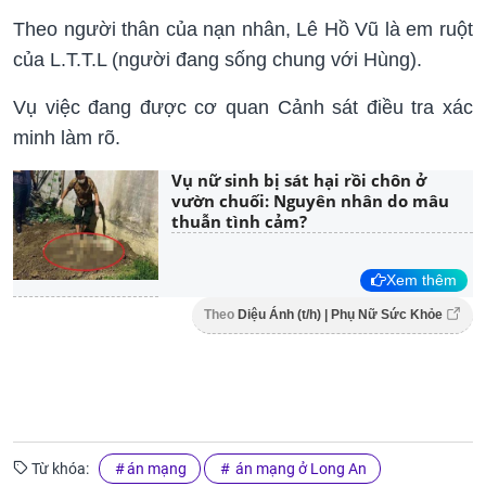
Theo người thân của nạn nhân, Lê Hồ Vũ là em ruột
của L.T.T.L (người đang sống chung với Hùng).
Vụ việc đang được cơ quan Cảnh sát điều tra xác
minh làm rõ.
Vụ nữ sinh bị sát hại rồi chôn ở
vườn chuối: Nguyên nhân do mâu
thuẫn tình cảm?
Xem thêm
Theo
Diệu Ánh (t/h) | Phụ Nữ Sức Khỏe
Từ khóa:
án mạng
án mạng ở Long An