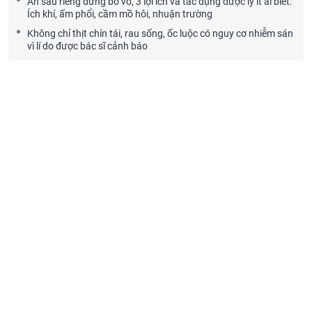
Ăn sầu riêng đừng bỏ vỏ, 3 lợi ích và tác dụng dược lý ít ai biết:
Ích khí, ấm phổi, cầm mồ hôi, nhuận trường
Không chỉ thịt chín tái, rau sống, ốc luộc có nguy cơ nhiễm sán
vì lí do được bác sĩ cảnh báo