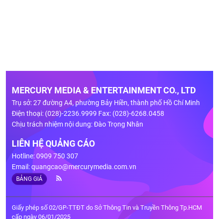
MERCURY MEDIA & ENTERTAINMENT CO., LTD
Trụ sở: 27 đường A4, phường Bảy Hiền, thành phố Hồ Chí Minh
Điện thoại: (028)-2236.9999 Fax: (028)-6268.0458
Chịu trách nhiệm nội dung: Đào Trọng Nhân
LIÊN HỆ QUẢNG CÁO
Hotline: 0909 750 307
Email:
quangcao@mercurymedia.com.vn
BẢNG GIÁ
Giấy phép số 02/GP-TTĐT do Sở Thông Tin và Truyền Thông Tp.HCM
cấp ngày 06/01/2025