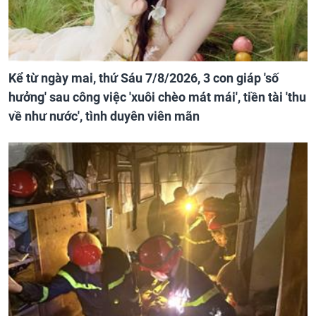
Kể từ ngày mai, thứ Sáu 7/8/2026, 3 con giáp 'số
hưởng' sau công việc 'xuôi chèo mát mái', tiền tài 'thu
về như nước', tình duyên viên mãn