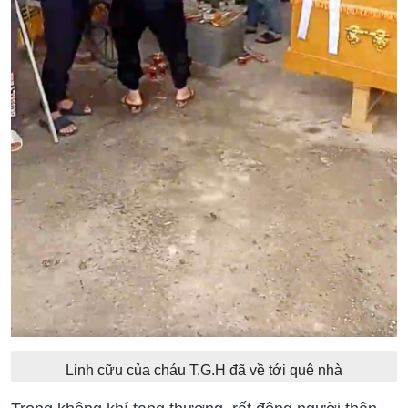
Linh cữu của cháu T.G.H đã về tới quê nhà