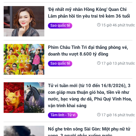
'Đệ nhất mỹ nhân Hồng Kông' Quan Chi
Lâm phản hồi tin yêu trai trẻ kém 36 tuổi
15 giờ 46 phút trước
Sao quốc tế
Phim Châu Tinh Trì đại thắng phòng vé,
doanh thu vượt 8.600 tỷ đồng
17 giờ 13 phút trước
Sao quốc tế
Tử vi tuần mới (từ 10 đến 16/8/2026), 3
con giáp mưa thuận gió hòa, tiền về như
nước, bạc vàng dư dả, Phú Quý Vinh Hoa,
vận trình khai sáng
17 giờ 16 phút trước
Tâm linh - Tử vi
Nổ ghe trên sông Sài Gòn: Một phụ nữ tử
vong, 3 người nhảy xuống nước