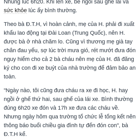
Nhung lúc 6h20. Khi lên xe, bé ngồi sau ghế lái và
sức khỏe
lúc ấy bình thường.
Theo bà Đ.T.H, vì hoàn cảnh, mẹ của H. phải đi xuất
khẩu lao động tại Đài Loan (Trung Quốc), nên H.
được bà ở nhà chăm lo. Cũng vì thương mẹ già tay
chân đau yếu, sợ lúc trời mưa gió, rét mướt đưa đón
nguy hiểm cho cả 2 bà cháu nên mẹ của H. đã đăng
ký cho con đi xe buýt của nhà trường để đảm bảo an
toàn.
"Ngày nào, tôi cũng đưa cháu ra xe đi học, H. hay
ngồi ở ghế thứ hai, sau ghế của lái xe. Bình thường
đúng 6h20 xe đón và 17h xe đưa các cháu về.
Nhưng ngày hôm qua trường tổ chức lễ tổng kết nên
thông báo buổi chiều gia đình tự đến đón con", bà
Đ.T.H kể.