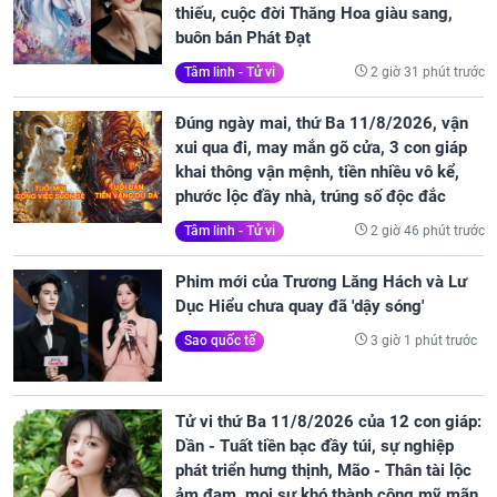
thiếu, cuộc đời Thăng Hoa giàu sang,
buôn bán Phát Đạt
2 giờ 31 phút trước
Tâm linh - Tử vi
Đúng ngày mai, thứ Ba 11/8/2026, vận
xui qua đi, may mắn gõ cửa, 3 con giáp
khai thông vận mệnh, tiền nhiều vô kể,
phước lộc đầy nhà, trúng số độc đắc
2 giờ 46 phút trước
Tâm linh - Tử vi
Phim mới của Trương Lăng Hách và Lư
Dục Hiểu chưa quay đã 'dậy sóng'
3 giờ 1 phút trước
Sao quốc tế
Tử vi thứ Ba 11/8/2026 của 12 con giáp:
Dần - Tuất tiền bạc đầy túi, sự nghiệp
phát triển hưng thịnh, Mão - Thân tài lộc
ảm đạm, mọi sự khó thành công mỹ mãn