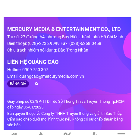
MERCURY MEDIA & ENTERTAINMENT CO., LTD
Trụ sở: 27 đường A4, phường Bảy Hiền, thành phố Hồ Chí Minh
Điện thoại: (028)-2236.9999 Fax: (028)-6268.0458
Chịu trách nhiệm nội dung: Đào Trọng Nhân
LIÊN HỆ QUẢNG CÁO
Hotline: 0909 750 307
Email:
quangcao@mercurymedia.com.vn
BẢNG GIÁ
Giấy phép số 02/GP-TTĐT do Sở Thông Tin và Truyền Thông Tp.HCM
cấp ngày 06/01/2025
Bản quyền thuộc về Công ty TNHH Truyền thông và giải trí Sao Thủy.
Cấm sao chép dưới mọi hình thức nếu không có sự chấp thuận bằng
văn bản.