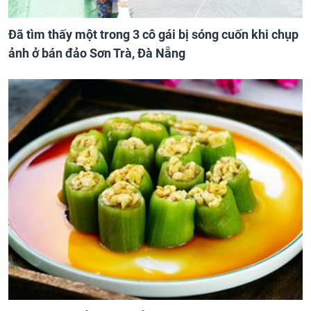
Đã tìm thấy một trong 3 cô gái bị sóng cuốn khi chụp
ảnh ở bán đảo Sơn Trà, Đà Nẵng