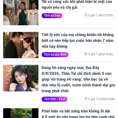
Tôi vô cùng sốc khi phát hiện bí mật của
người yêu và chị gái
2 giờ 1 phút trước
Tâm sự Eva
Tiết lộ sốc của mẹ chồng khiến tôi không
biết có nên tiếp tục cuộc hôn nhân 7 năm
nữa hay không
3 giờ 1 phút trước
Tâm sự gia đình
Đúng 6h sáng ngày mai, thứ Bảy
8/8/2026, Thần Tài chỉ đích danh 3 con
giáp 'rơi trúng hố vàng', tiền bạc ùa về
nhà 'như lũ cuốn', vươn mình thành đại gia
trong phút chốc
3 giờ 16 phút trước
Tâm linh - Tử vi
Phát hiện và bắt sống trăn khổng lồ dài
4,8 mét ẩn nấp trong bụi tre bên cạnh nhà