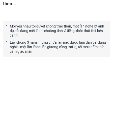
theo...
Mới yêu nhau tôi quyết không trao thân, một lần nghe lời anh
dụ dỗ, đang mệt lả thì choàng tỉnh vì tiếng khóc thút thít bên
cạnh
Lấy chồng 3 năm nhưng chưa lần nào được 'làm đàn bà' đúng
nghĩa, một lần lỡ dại lên giường cùng trai lạ, tôi mới thấm thía
cảm giác ái ân