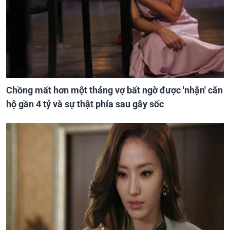
Chồng mất hơn một tháng vợ bất ngờ được 'nhận' căn
hộ gần 4 tỷ và sự thật phía sau gây sốc