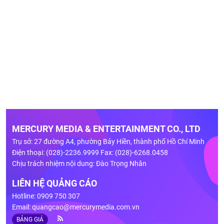
MERCURY MEDIA & ENTERTAINMENT CO., LTD
Trụ sở: 27 đường A4, phường Bảy Hiền, thành phố Hồ Chí Minh
Điện thoại: (028)-2236.9999 Fax: (028)-6268.0458
Chịu trách nhiệm nội dung: Đào Trọng Nhân
LIÊN HỆ QUẢNG CÁO
Hotline: 0909 750 307
Email:
quangcao@mercurymedia.com.vn
BẢNG GIÁ