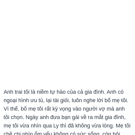
Anh trai tôi là niềm tự hào của cả gia đình. Anh có
ngoại hình ưu tú, lại tài giỏi, luôn nghe lời bố mẹ tôi.
Vì thế, bố mẹ tôi rất kỳ vọng vào người vợ mà anh
tôi chọn. Ngày anh đưa bạn gái về ra mắt gia đình,
mẹ tôi vừa nhìn qua Ly thì đã không vừa lòng. Mẹ tôi
chê chị nhìn ốm yếu không có sức sống, còn hỏi