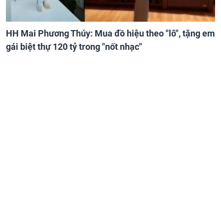
HH Mai Phương Thúy: Mua đồ hiệu theo "lô", tặng em
gái biệt thự 120 tỷ trong "nốt nhạc"