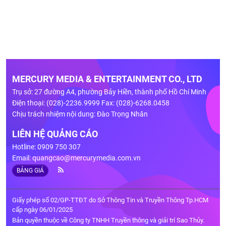
MERCURY MEDIA & ENTERTAINMENT CO., LTD
Trụ sở: 27 đường A4, phường Bảy Hiền, thành phố Hồ Chí Minh
Điện thoại: (028)-2236.9999 Fax: (028)-6268.0458
Chịu trách nhiệm nội dung: Đào Trọng Nhân
LIÊN HỆ QUẢNG CÁO
Hotline: 0909 750 307
Email:
quangcao@mercurymedia.com.vn
BẢNG GIÁ
Giấy phép số 02/GP-TTĐT do Sở Thông Tin và Truyền Thông Tp.HCM
cấp ngày 06/01/2025
Bản quyền thuộc về Công ty TNHH Truyền thông và giải trí Sao Thủy.