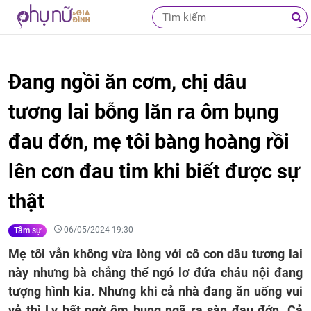
Đang ngồi ăn cơm, chị dâu
tương lai bỗng lăn ra ôm bụng
đau đớn, mẹ tôi bàng hoàng rồi
lên cơn đau tim khi biết được sự
thật
06/05/2024 19:30
Tâm sự
Mẹ tôi vẫn không vừa lòng với cô con dâu tương lai
này nhưng bà chẳng thể ngó lơ đứa cháu nội đang
tượng hình kia. Nhưng khi cả nhà đang ăn uống vui
vẻ thì Ly bất ngờ ôm bụng ngã ra sàn đau đớn. Cả