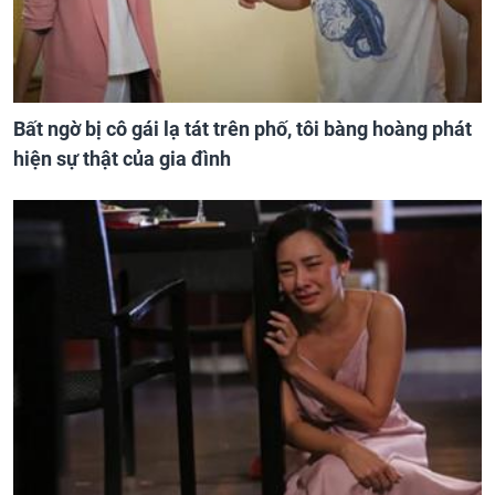
Bất ngờ bị cô gái lạ tát trên phố, tôi bàng hoàng phát
hiện sự thật của gia đình