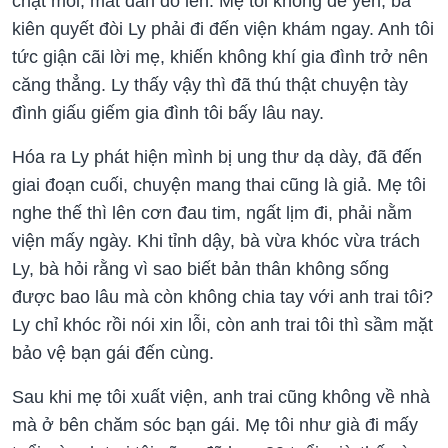
chặt môi, mắt dần đỏ lên. Mẹ tôi không để yên, bà
kiên quyết đòi Ly phải đi đến viện khám ngay. Anh tôi
tức giận cãi lời mẹ, khiến không khí gia đình trở nên
căng thẳng. Ly thấy vậy thì đã thú thật chuyện tày
đình giấu giếm gia đình tôi bấy lâu nay.
Hóa ra Ly phát hiện mình bị ung thư dạ dày, đã đến
giai đoạn cuối, chuyện mang thai cũng là giả. Mẹ tôi
nghe thế thì lên cơn đau tim, ngất lịm đi, phải nằm
viện mấy ngày. Khi tỉnh dậy, bà vừa khóc vừa trách
Ly, bà hỏi rằng vì sao biết bản thân không sống
được bao lâu mà còn không chia tay với anh trai tôi?
Ly chỉ khóc rồi nói xin lỗi, còn anh trai tôi thì sầm mặt
bảo vệ bạn gái đến cùng.
Sau khi mẹ tôi xuất viện, anh trai cũng không về nhà
mà ở bên chăm sóc bạn gái. Mẹ tôi như già đi mấy