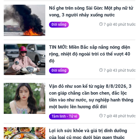
Nổ ghe trên sông Sài Gòn: Một phụ nữ tử
vong, 3 người nhảy xuống nước
7 giờ 40 phút trước
Đời sống
TIN MỚI: Miền Bắc sắp nắng nóng diện
rộng, nhiệt độ ngoài trời có thể vượt 40
độ
7 giờ 43 phút trước
Đời sống
Vận đỏ như son kể từ ngày 8/8/2026, 3
con giáp chẳng cần bon chen, đắc lộc
tiền vào như nước, sự nghiệp hanh thông
một bước lên hương đổi đời
7 giờ 48 phút trước
Tâm linh - Tử vi
Lợi ích sức khỏe và giá trị dinh dưỡng
của loại củ mọc dưới bùn quen thuộc