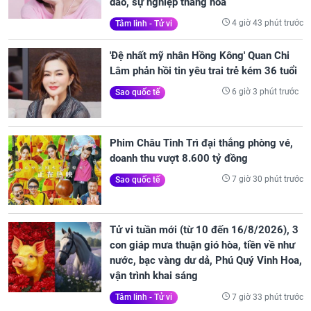
dào, sự nghiệp thăng hoa
4 giờ 43 phút trước
Tâm linh - Tử vi
'Đệ nhất mỹ nhân Hồng Kông' Quan Chi
Lâm phản hồi tin yêu trai trẻ kém 36 tuổi
6 giờ 3 phút trước
Sao quốc tế
Phim Châu Tinh Trì đại thắng phòng vé,
doanh thu vượt 8.600 tỷ đồng
7 giờ 30 phút trước
Sao quốc tế
Tử vi tuần mới (từ 10 đến 16/8/2026), 3
con giáp mưa thuận gió hòa, tiền về như
nước, bạc vàng dư dả, Phú Quý Vinh Hoa,
vận trình khai sáng
7 giờ 33 phút trước
Tâm linh - Tử vi