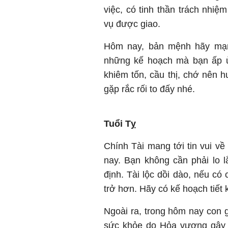
việc, có tinh thần trách nhi
vụ được giao.
Hôm nay, bản mệnh hãy mạn
những kế hoạch mà bạn ấp ủ 
khiêm tốn, cầu thị, chớ nên 
gặp rắc rối to đấy nhé.
Tuổi Tỵ
Chính Tài mang tới tin vui về
nay. Bạn không cần phải lo 
định. Tài lộc dồi dào, nếu c
trở hơn. Hãy có kế hoạch tiết
Ngoài ra, trong hôm nay con g
sức khỏe
do Hỏa vượng gây r