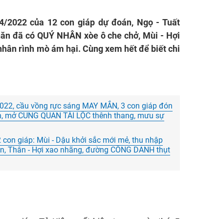
4/2022 của 12 con giáp dự đoán, Ngọ - Tuất
hăn đã có QUÝ NHÂN xòe ô che chở, Mùi - Hợi
nhân rình mò ám hại. Cùng xem hết để biết chi
022, cầu vồng rực sáng MAY MẮN, 3 con giáp đón
nh, mở CUNG QUAN TÀI LỘC thênh thang, mưu sự
 con giáp: Mùi - Dậu khởi sắc mới mẻ, thu nhập
n, Thân - Hợi xao nhãng, đường CÔNG DANH thụt