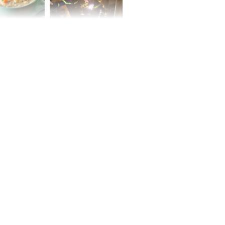
ức khỏe và
Cháy nhà 2 tầng ở
 dụng đúng
TPHCM, cha và con
 hạt bình dân
trai 12 tuổi tử vong
thương tâm
ng nam diễn
 ngữ gây phản
c khi than