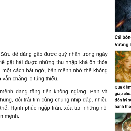
Cái bón
Vương D
 Sửu dễ dàng gặp được quý nhân trong ngày
hể gặt hái được những thu nhập khá ổn thỏa
ới một cách bất ngờ, bản mệnh nhờ thế không
à vẫn chẳng lo túng thiếu.
Qua đêm 
 mệnh đang tăng tiến không ngừng. Bạn và
giáp chu
hung, đôi trái tim cùng chung nhịp đập, nhiều
đón hỷ sự
hanh thô
 thể. Hạnh phúc ngập tràn, xóa tan những nỗi
hóa Rồn
ản mệnh.
gom hết
nhà