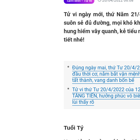
20/04/2022 06:08
Tâm linh - Tử vi
Tử vi ngày mới, thứ Năm 21/
suôn sẻ đủ đường, mọi khó k
hung hiểm vây quanh, kẻ tiểu 
tiết nhé!
Đúng ngày mai, thứ Tư 20/4/2
đầu thời cơ, nắm bắt vận mệ
tất thành, vang danh bốn bể
Tử vi thứ Tư 20/4/2022 của 12
TĂNG TIẾN, hưởng phúc vô biê
lùi thấy rõ
Tuổi Tý