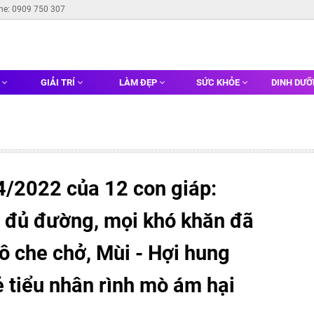
ine: 0909 750 307
G
GIẢI TRÍ
LÀM ĐẸP
SỨC KHỎE
DINH DƯ
4/2022 của 12 con giáp:
ẻ đủ đường, mọi khó khăn đã
 che chở, Mùi - Hợi hung
 tiểu nhân rình mò ám hại