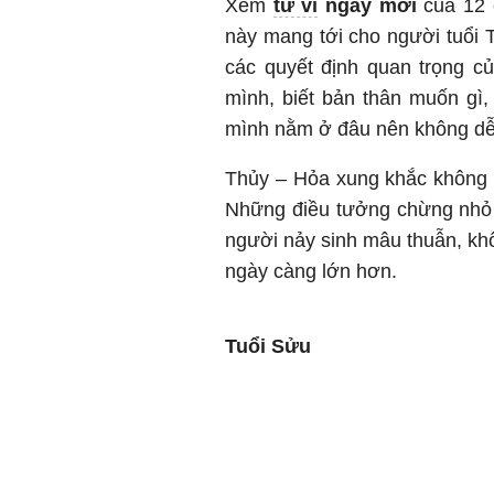
Xem
tử vi
ngày mới
của 12 c
này mang tới cho người tuổi 
các quyết định quan trọng c
mình, biết bản thân muốn gì
mình nằm ở đâu nên không dễ 
Thủy – Hỏa xung khắc không c
Những điều tưởng chừng nhỏ n
người nảy sinh mâu thuẫn, kh
ngày càng lớn hơn.
Tuổi Sửu