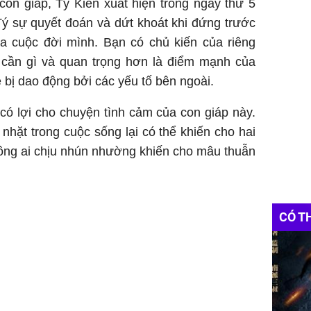
on giáp, Tỷ Kiên xuất hiện trong ngày thứ 5
Tý sự quyết đoán và dứt khoát khi đứng trước
ủa cuộc đời mình. Bạn có chủ kiến của riêng
, cần gì và quan trọng hơn là điểm mạnh của
bị dao động bởi các yếu tố bên ngoài.
ó lợi cho chuyện tình cảm của con giáp này.
hặt trong cuộc sống lại có thể khiến cho hai
ông ai chịu nhún nhường khiến cho mâu thuẫn
CÓ T