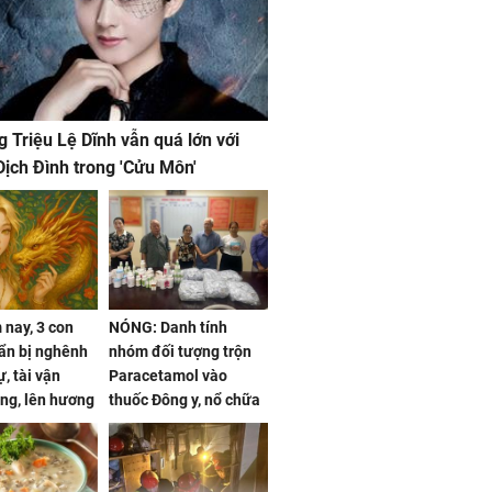
g Triệu Lệ Dĩnh vẫn quá lớn với
ịch Đình trong 'Cửu Môn'
nay, 3 con
NÓNG: Danh tính
ẩn bị nghênh
nhóm đối tượng trộn
, tài vận
Paracetamol vào
ng, lên hương
thuốc Đông y, nổ chữa
g hóa Phượng,
bách bệnh
 may mắn về