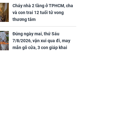
tình duyên viên mãn
Cháy nhà 2 tầng ở TPHCM, cha
và con trai 12 tuổi tử vong
thương tâm
Đúng ngày mai, thứ Sáu
7/8/2026, vận xui qua đi, may
mắn gõ cửa, 3 con giáp khai
thông vận mệnh, tiền nhiều vô
kể, phước lộc đầy nhà, trúng số
độc đắc