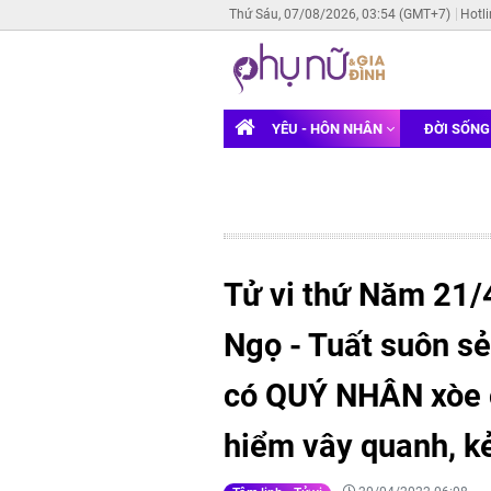
Thứ Sáu, 07/08/2026, 03:54 (GMT+7)
Hotl
YÊU - HÔN NHÂN
ĐỜI SỐN
Tử vi thứ Năm 21/
Ngọ - Tuất suôn s
có QUÝ NHÂN xòe ô
hiểm vây quanh, kẻ