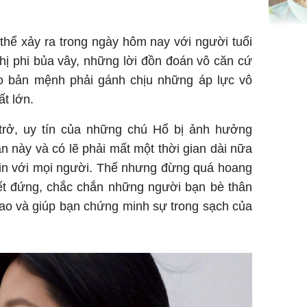
hể xảy ra trong ngày hôm nay với người tuổi
Giá trị s
cách sử
ị phi bủa vây, những lời đồn đoán vô căn cứ
của loại
ho bản mệnh phải gánh chịu những áp lực vô
ất lớn.
rở, uy tín của những chú Hổ bị ảnh hưởng
ần này và có lẽ phải mất một thời gian dài nữa
Chân du
 tin với mọi người. Thế nhưng đừng quá hoang
viên Hoa
t đứng, chắc chắn những người bạn bè thân
ứng ngượ
 sao và giúp bạn chứng minh sự trong sạch của
nghèo