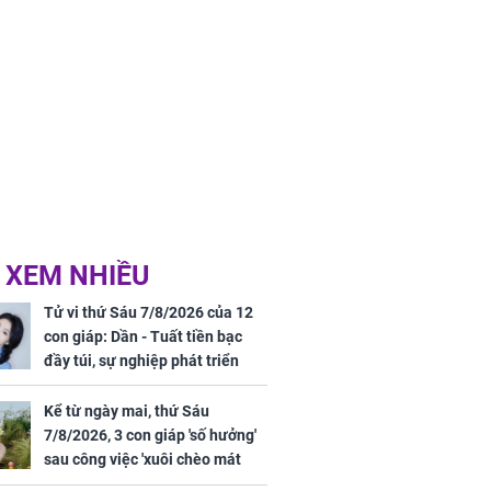
 XEM NHIỀU
Tử vi thứ Sáu 7/8/2026 của 12
con giáp: Dần - Tuất tiền bạc
đầy túi, sự nghiệp phát triển
hưng thịnh, Mão - Thân tài lộc
ảm đạm, mọi sự khó thành công
Kể từ ngày mai, thứ Sáu
mỹ mãn
7/8/2026, 3 con giáp 'số hưởng'
sau công việc 'xuôi chèo mát
mái', tiền tài 'thu về như nước',