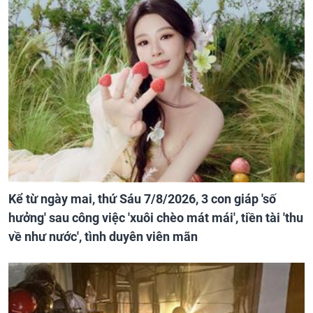
Kể từ ngày mai, thứ Sáu 7/8/2026, 3 con giáp 'số
hưởng' sau công việc 'xuôi chèo mát mái', tiền tài 'thu
về như nước', tình duyên viên mãn