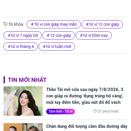
Từ khóa:
Tử vi con giáp may mắn
tử vi 12 con giáp
tử vi 7 ngày tới
12 con giáp
tử vi hôm nay
tử vi tháng 4
tử vi tuần mới
TIN MỚI NHẤT
Thần Tài mở cửa sau ngày 7/8/2026, 3
con giáp ra đường 'đụng trúng hố vàng',
mỏi tay đếm tiền, giàu nứt đố đổ vách
37 phút trước
Tâm linh - Tử vi
Chân dung đối tượng cầm đầu đường dây