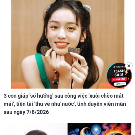
✕
3 con giáp 'số hưởng' sau công việc 'xuôi chèo mát
mái', tiền tài 'thu về như nước', tình duyên viên mãn
sau ngày 7/8/2026