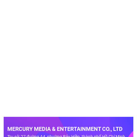
MERCURY MEDIA & ENTERTAINMENT CO., LTD
Trụ sở: 27 đường A4, phường Bảy Hiền, thành phố Hồ Chí Minh