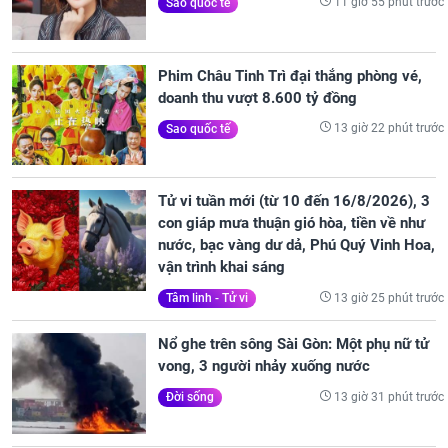
11 giờ 55 phút trước
Sao quốc tế
Phim Châu Tinh Trì đại thắng phòng vé,
doanh thu vượt 8.600 tỷ đồng
13 giờ 22 phút trước
Sao quốc tế
Tử vi tuần mới (từ 10 đến 16/8/2026), 3
con giáp mưa thuận gió hòa, tiền về như
nước, bạc vàng dư dả, Phú Quý Vinh Hoa,
vận trình khai sáng
13 giờ 25 phút trước
Tâm linh - Tử vi
Nổ ghe trên sông Sài Gòn: Một phụ nữ tử
vong, 3 người nhảy xuống nước
13 giờ 31 phút trước
Đời sống