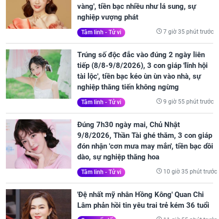
vàng', tiền bạc nhiều như lá sung, sự
nghiệp vượng phát
7 giờ 35 phút trước
Tâm linh - Tử vi
Trúng số độc đắc vào đúng 2 ngày liên
tiếp (8/8-9/8/2026), 3 con giáp 'lĩnh hội
tài lộc', tiền bạc kéo ùn ùn vào nhà, sự
nghiệp thăng tiến không ngừng
9 giờ 55 phút trước
Tâm linh - Tử vi
Đúng 7h30 ngày mai, Chủ Nhật
9/8/2026, Thần Tài ghé thăm, 3 con giáp
đón nhận 'cơn mưa may mắn', tiền bạc dồi
dào, sự nghiệp thăng hoa
10 giờ 35 phút trước
Tâm linh - Tử vi
'Đệ nhất mỹ nhân Hồng Kông' Quan Chi
Lâm phản hồi tin yêu trai trẻ kém 36 tuổi