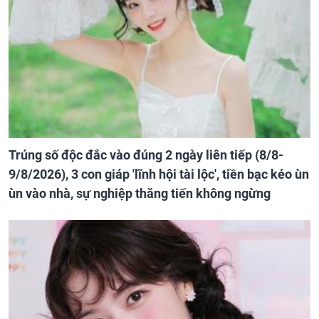
Trúng số độc đắc vào đúng 2 ngày liên tiếp (8/8-
9/8/2026), 3 con giáp 'lĩnh hội tài lộc', tiền bạc kéo ùn
ùn vào nhà, sự nghiệp thăng tiến không ngừng