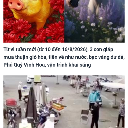
Tử vi tuần mới (từ 10 đến 16/8/2026), 3 con giáp
mưa thuận gió hòa, tiền về như nước, bạc vàng dư dả,
Phú Quý Vinh Hoa, vận trình khai sáng