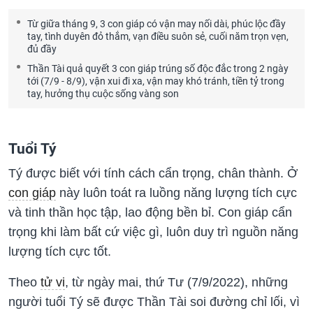
Từ giữa tháng 9, 3 con giáp có vận may nối dài, phúc lộc đầy
tay, tình duyên đỏ thắm, vạn điều suôn sẻ, cuối năm trọn vẹn,
đủ đầy
Thần Tài quả quyết 3 con giáp trúng số độc đắc trong 2 ngày
tới (7/9 - 8/9), vận xui đi xa, vận may khó tránh, tiền tỷ trong
tay, hưởng thụ cuộc sống vàng son
Tuổi Tý
Tý được biết với tính cách cẩn trọng, chân thành. Ở
con giáp
này luôn toát ra luồng năng lượng tích cực
và tinh thần học tập, lao động bền bỉ. Con giáp cẩn
trọng khi làm bất cứ việc gì, luôn duy trì nguồn năng
lượng tích cực tốt.
Theo
tử vi
, từ ngày mai, thứ Tư (7/9/2022), những
người tuổi Tý sẽ được Thần Tài soi đường chỉ lối, vì