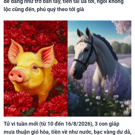
dễ dàng như trở bàn tay, tiền tài ùa tới, ngồi không
lộc cũng đến, phú quý theo tới già
Tử vi tuần mới (từ 10 đến 16/8/2026), 3 con giáp
mưa thuận gió hòa, tiền về như nước, bạc vàng dư dả,