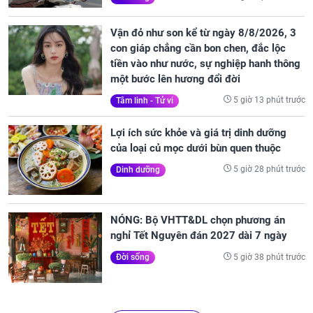
Vận đỏ như son kể từ ngày 8/8/2026, 3
con giáp chẳng cần bon chen, đắc lộc
tiền vào như nước, sự nghiệp hanh thông
một bước lên hương đổi đời
5 giờ 13 phút trước
Tâm linh - Tử vi
Lợi ích sức khỏe và giá trị dinh dưỡng
của loại củ mọc dưới bùn quen thuộc
5 giờ 28 phút trước
Dinh dưỡng
NÓNG: Bộ VHTT&DL chọn phương án
nghỉ Tết Nguyên đán 2027 dài 7 ngày
5 giờ 38 phút trước
Đời sống