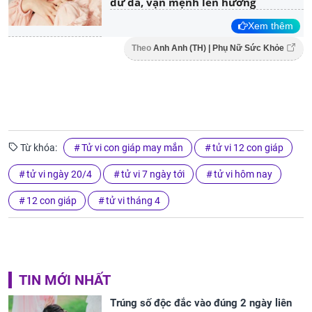
dư dả, vận mệnh lên hương
Xem thêm
Theo
Anh Anh (TH) | Phụ Nữ Sức Khỏe
Từ khóa:
Tử vi con giáp may mắn
tử vi 12 con giáp
tử vi ngày 20/4
tử vi 7 ngày tới
tử vi hôm nay
12 con giáp
tử vi tháng 4
TIN MỚI NHẤT
Trúng số độc đắc vào đúng 2 ngày liên