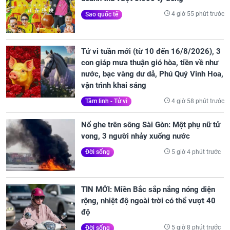
4 giờ 55 phút trước
Sao quốc tế
Tử vi tuần mới (từ 10 đến 16/8/2026), 3
con giáp mưa thuận gió hòa, tiền về như
nước, bạc vàng dư dả, Phú Quý Vinh Hoa,
vận trình khai sáng
4 giờ 58 phút trước
Tâm linh - Tử vi
Nổ ghe trên sông Sài Gòn: Một phụ nữ tử
vong, 3 người nhảy xuống nước
5 giờ 4 phút trước
Đời sống
TIN MỚI: Miền Bắc sắp nắng nóng diện
rộng, nhiệt độ ngoài trời có thể vượt 40
độ
5 giờ 8 phút trước
Đời sống