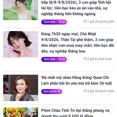
tiếp (8/8-9/8/2026), 3 con giáp 'lĩnh hội
tài lộc', tiền bạc kéo ùn ùn vào nhà, sự
nghiệp thăng tiến không ngừng
1 giờ 28 phút trước
Tâm linh - Tử vi
Đúng 7h30 ngày mai, Chủ Nhật
9/8/2026, Thần Tài ghé thăm, 3 con giáp
đón nhận 'cơn mưa may mắn', tiền bạc dồi
dào, sự nghiệp thăng hoa
2 giờ 8 phút trước
Tâm linh - Tử vi
'Đệ nhất mỹ nhân Hồng Kông' Quan Chi
Lâm phản hồi tin yêu trai trẻ kém 36 tuổi
3 giờ 28 phút trước
Sao quốc tế
Phim Châu Tinh Trì đại thắng phòng vé,
doanh thu vượt 8.600 tỷ đồng