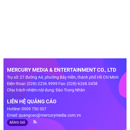
MERCURY MEDIA & ENTERTAINMENT CO., LTD
Trụ sở: 27 đường A4, phường Bảy Hiền, thành phố Hồ Chí Minh
Điện thoại: (028)-2236.9999 Fax: (028)-6268.0458
Chịu trách nhiệm nội dung: Đào Trọng Nhân
LIÊN HỆ QUẢNG CÁO
Hotline: 0909 750 307
Email:
quangcao@mercurymedia.com.vn
BẢNG GIÁ