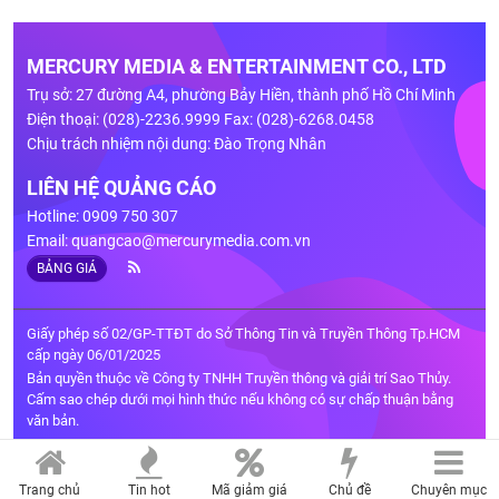
MERCURY MEDIA & ENTERTAINMENT CO., LTD
Trụ sở: 27 đường A4, phường Bảy Hiền, thành phố Hồ Chí Minh
Điện thoại: (028)-2236.9999 Fax: (028)-6268.0458
Chịu trách nhiệm nội dung: Đào Trọng Nhân
LIÊN HỆ QUẢNG CÁO
Hotline: 0909 750 307
Email:
quangcao@mercurymedia.com.vn
BẢNG GIÁ
Giấy phép số 02/GP-TTĐT do Sở Thông Tin và Truyền Thông Tp.HCM
cấp ngày 06/01/2025
Bản quyền thuộc về Công ty TNHH Truyền thông và giải trí Sao Thủy.
Cấm sao chép dưới mọi hình thức nếu không có sự chấp thuận bằng
văn bản.
Trang chủ
Tin hot
Mã giảm giá
Chủ đề
Chuyên mục