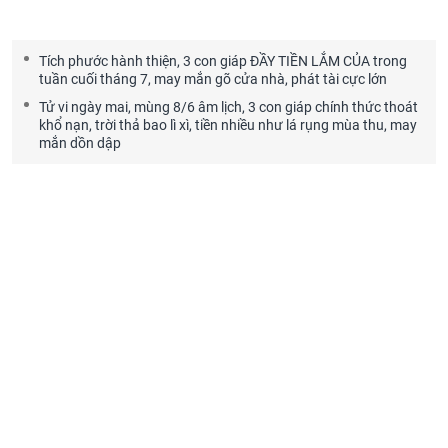
Tích phước hành thiện, 3 con giáp ĐẦY TIỀN LẮM CỦA trong
tuần cuối tháng 7, may mắn gõ cửa nhà, phát tài cực lớn
Tử vi ngày mai, mùng 8/6 âm lịch, 3 con giáp chính thức thoát
khổ nạn, trời thả bao lì xì, tiền nhiều như lá rụng mùa thu, may
mắn dồn dập