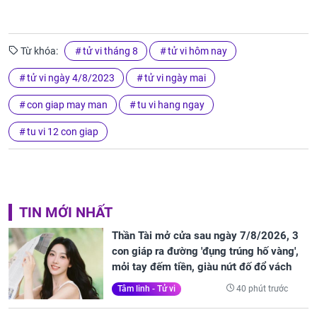
Từ khóa:
tử vi tháng 8
tử vi hôm nay
tử vi ngày 4/8/2023
tử vi ngày mai
con giap may man
tu vi hang ngay
tu vi 12 con giap
TIN MỚI NHẤT
Thần Tài mở cửa sau ngày 7/8/2026, 3
con giáp ra đường 'đụng trúng hố vàng',
mỏi tay đếm tiền, giàu nứt đố đổ vách
40 phút trước
Tâm linh - Tử vi