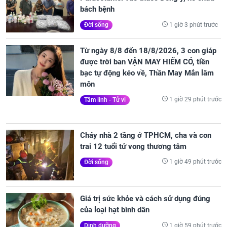
bách bệnh
1 giờ 3 phút trước
Đời sống
Từ ngày 8/8 đến 18/8/2026, 3 con giáp
được trời ban VẬN MAY HIẾM CÓ, tiền
bạc tự động kéo về, Thần May Mắn lâm
môn
1 giờ 29 phút trước
Tâm linh - Tử vi
Cháy nhà 2 tầng ở TPHCM, cha và con
trai 12 tuổi tử vong thương tâm
1 giờ 49 phút trước
Đời sống
Giá trị sức khỏe và cách sử dụng đúng
của loại hạt bình dân
1 giờ 59 phút trước
Dinh dưỡng