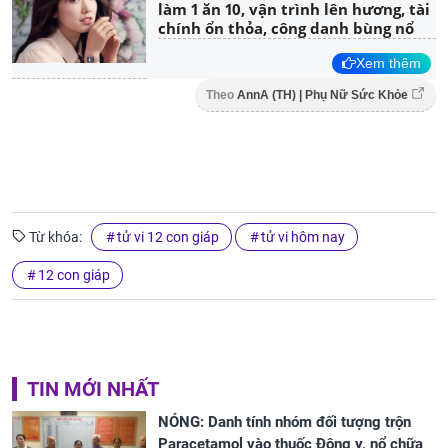
làm 1 ăn 10, vận trình lên hương, tài
chính ổn thỏa, công danh bùng nổ
Xem thêm
Theo
AnnA (TH) | Phụ Nữ Sức Khỏe
Từ khóa:
tử vi 12 con giáp
tử vi hôm nay
12 con giáp
TIN MỚI NHẤT
NÓNG: Danh tính nhóm đối tượng trộn
Paracetamol vào thuốc Đông y, nổ chữa