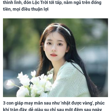
thình lình, đón Lộc Trời tới tấp, nằm ngủ trên đống
tiền, mọi điều thuận lợi
3 con giáp may mắn sau như 'nhặt được vàng', phúc
khí tràn đầy, dễ giàu sụ chỉ sau một đêm sau ngày