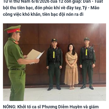
Tử vi thứ Năm 6/8/2026 của 12 con giáp: Dần - Tuất
bội thu tiền bạc, đón phúc khí về đầy tay, Tý - Mão
công việc khó khăn, tiền bạc đội nón ra đi
NÓNG: Khởi tố ca sĩ Phương Diễm Huyền và giám