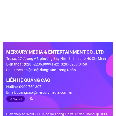
MERCURY MEDIA & ENTERTAINMENT CO., LTD
Trụ sở: 27 đường A4, phường Bảy Hiền, thành phố Hồ Chí Minh
Điện thoại: (028)-2236.9999 Fax: (028)-6268.0458
Chịu trách nhiệm nội dung: Đào Trọng Nhân
LIÊN HỆ QUẢNG CÁO
Hotline: 0909 750 307
Email:
quangcao@mercurymedia.com.vn
BẢNG GIÁ
Giấy phép số 02/GP-TTĐT do Sở Thông Tin và Truyền Thông Tp.HCM