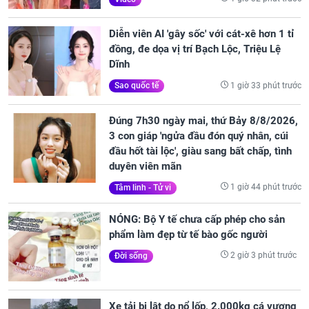
Diễn viên AI 'gây sốc' với cát-xê hơn 1 tỉ
đồng, đe dọa vị trí Bạch Lộc, Triệu Lệ
Dĩnh
1 giờ 33 phút trước
Sao quốc tế
Đúng 7h30 ngày mai, thứ Bảy 8/8/2026,
3 con giáp 'ngửa đầu đón quý nhân, cúi
đầu hốt tài lộc', giàu sang bất chấp, tình
duyên viên mãn
1 giờ 44 phút trước
Tâm linh - Tử vi
NÓNG: Bộ Y tế chưa cấp phép cho sản
phẩm làm đẹp từ tế bào gốc người
2 giờ 3 phút trước
Đời sống
Xe tải bị lật do nổ lốp, 2.000kg cá vương