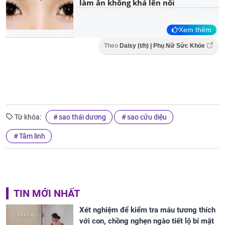
làm ăn không khá lên nổi
Xem thêm
Theo
Daisy (t/h) | Phụ Nữ Sức Khỏe
Từ khóa:
sao thái dương
sao cửu diệu
Tâm linh
TIN MỚI NHẤT
Xét nghiệm để kiểm tra máu tương thích
với con, chồng nghẹn ngào tiết lộ bí mật