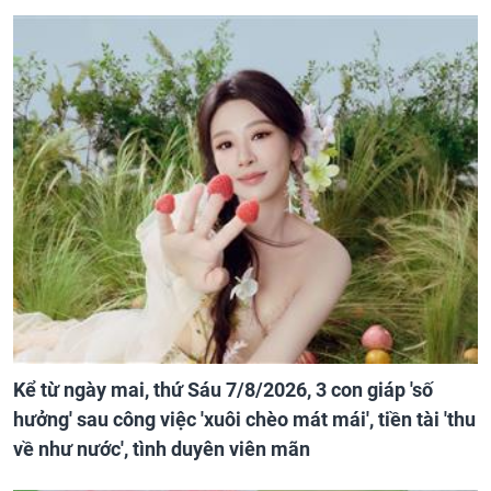
Kể từ ngày mai, thứ Sáu 7/8/2026, 3 con giáp 'số
hưởng' sau công việc 'xuôi chèo mát mái', tiền tài 'thu
về như nước', tình duyên viên mãn