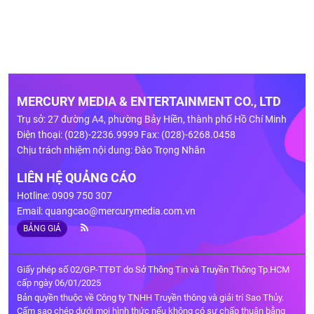
MERCURY MEDIA & ENTERTAINMENT CO., LTD
Trụ sở: 27 đường A4, phường Bảy Hiền, thành phố Hồ Chí Minh
Điện thoại: (028)-2236.9999 Fax: (028)-6268.0458
Chịu trách nhiệm nội dung: Đào Trọng Nhân
LIÊN HỆ QUẢNG CÁO
Hotline: 0909 750 307
Email:
quangcao@mercurymedia.com.vn
BẢNG GIÁ
Giấy phép số 02/GP-TTĐT do Sở Thông Tin và Truyền Thông Tp.HCM
cấp ngày 06/01/2025
Bản quyền thuộc về Công ty TNHH Truyền thông và giải trí Sao Thủy.
Cấm sao chép dưới mọi hình thức nếu không có sự chấp thuận bằng