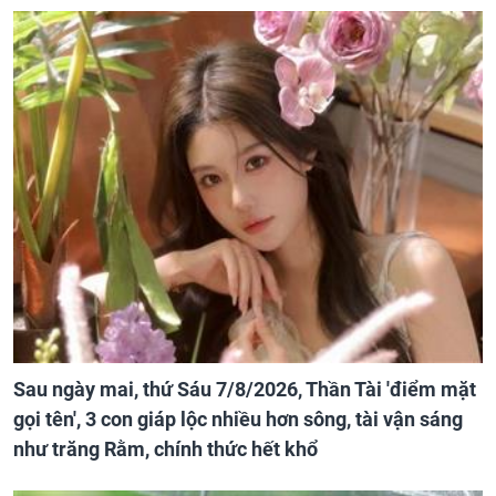
Sau ngày mai, thứ Sáu 7/8/2026, Thần Tài 'điểm mặt
gọi tên', 3 con giáp lộc nhiều hơn sông, tài vận sáng
như trăng Rằm, chính thức hết khổ