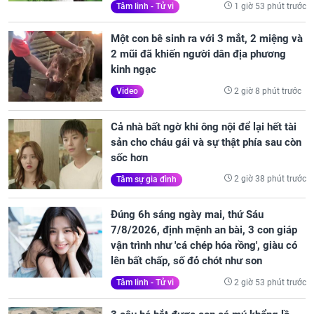
1 giờ 53 phút trước
Tâm linh - Tử vi
Một con bê sinh ra với 3 mắt, 2 miệng và
2 mũi đã khiến người dân địa phương
kinh ngạc
2 giờ 8 phút trước
Video
Cả nhà bất ngờ khi ông nội để lại hết tài
sản cho cháu gái và sự thật phía sau còn
sốc hơn
2 giờ 38 phút trước
Tâm sự gia đình
Đúng 6h sáng ngày mai, thứ Sáu
7/8/2026, định mệnh an bài, 3 con giáp
vận trình như 'cá chép hóa rồng', giàu có
lên bất chấp, số đỏ chót như son
2 giờ 53 phút trước
Tâm linh - Tử vi