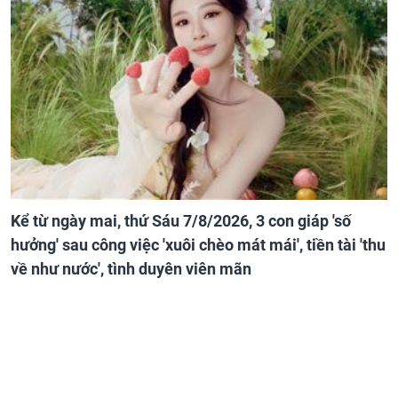
Kể từ ngày mai, thứ Sáu 7/8/2026, 3 con giáp 'số
hưởng' sau công việc 'xuôi chèo mát mái', tiền tài 'thu
về như nước', tình duyên viên mãn