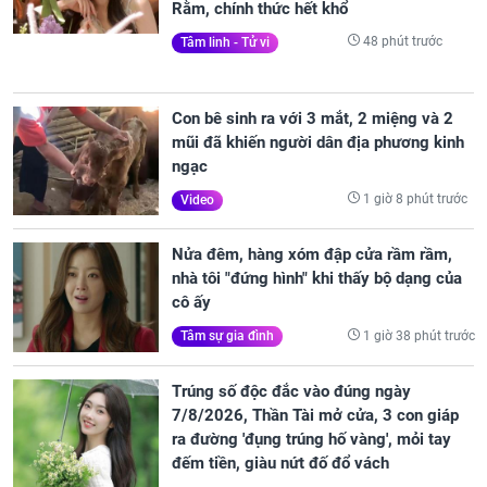
Rằm, chính thức hết khổ
48 phút trước
Tâm linh - Tử vi
Con bê sinh ra với 3 mắt, 2 miệng và 2
mũi đã khiến người dân địa phương kinh
ngạc
1 giờ 8 phút trước
Video
Nửa đêm, hàng xóm đập cửa rầm rầm,
nhà tôi "đứng hình" khi thấy bộ dạng của
cô ấy
1 giờ 38 phút trước
Tâm sự gia đình
Trúng số độc đắc vào đúng ngày
7/8/2026, Thần Tài mở cửa, 3 con giáp
ra đường 'đụng trúng hố vàng', mỏi tay
đếm tiền, giàu nứt đố đổ vách