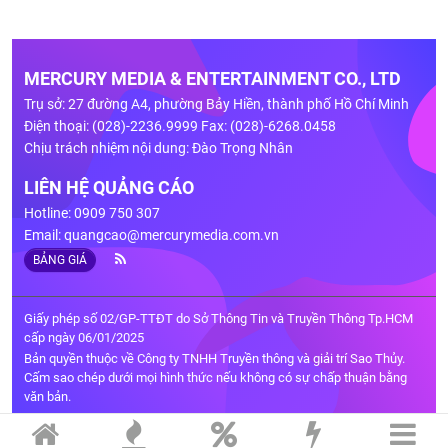
MERCURY MEDIA & ENTERTAINMENT CO., LTD
Trụ sở: 27 đường A4, phường Bảy Hiền, thành phố Hồ Chí Minh
Điện thoại: (028)-2236.9999 Fax: (028)-6268.0458
Chịu trách nhiệm nội dung: Đào Trọng Nhân
LIÊN HỆ QUẢNG CÁO
Hotline: 0909 750 307
Email:
quangcao@mercurymedia.com.vn
BẢNG GIÁ
Giấy phép số 02/GP-TTĐT do Sở Thông Tin và Truyền Thông Tp.HCM
cấp ngày 06/01/2025
Bản quyền thuộc về Công ty TNHH Truyền thông và giải trí Sao Thủy.
Cấm sao chép dưới mọi hình thức nếu không có sự chấp thuận bằng
văn bản.