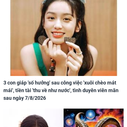
3 con giáp 'số hưởng' sau công việc 'xuôi chèo mát
mái', tiền tài 'thu về như nước', tình duyên viên mãn
sau ngày 7/8/2026