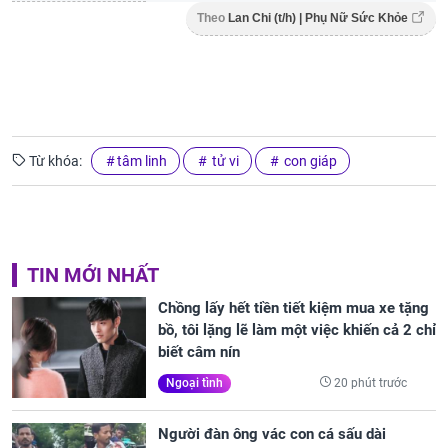
Theo
Lan Chi (t/h) | Phụ Nữ Sức Khỏe
Từ khóa:
tâm linh
tử vi
con giáp
TIN MỚI NHẤT
Chồng lấy hết tiền tiết kiệm mua xe tặng
bồ, tôi lặng lẽ làm một việc khiến cả 2 chỉ
biết câm nín
20 phút trước
Ngoại tình
Người đàn ông vác con cá sấu dài