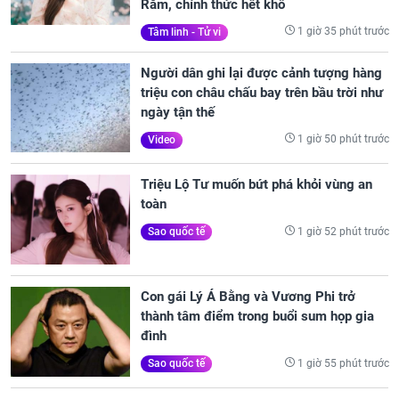
Rằm, chính thức hết khổ
1 giờ 35 phút trước
Tâm linh - Tử vi
Người dân ghi lại được cảnh tượng hàng
triệu con châu chấu bay trên bầu trời như
ngày tận thế
1 giờ 50 phút trước
Video
Triệu Lộ Tư muốn bứt phá khỏi vùng an
toàn
1 giờ 52 phút trước
Sao quốc tế
Con gái Lý Á Bằng và Vương Phi trở
thành tâm điểm trong buổi sum họp gia
đình
1 giờ 55 phút trước
Sao quốc tế