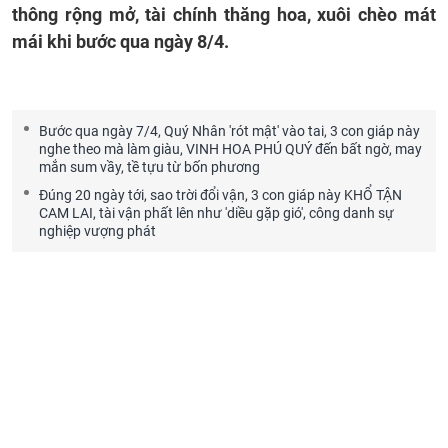
thông rộng mở, tài chính thăng hoa, xuôi chèo mát
mái khi bước qua ngày 8/4.
Bước qua ngày 7/4, Quý Nhân 'rót mật' vào tai, 3 con giáp này
nghe theo mà làm giàu, VINH HOA PHÚ QUÝ đến bất ngờ, may
mắn sum vầy, tề tựu từ bốn phương
Đúng 20 ngày tới, sao trời đổi vận, 3 con giáp này KHỔ TẬN
CAM LAI, tài vận phất lên như 'diều gặp gió', công danh sự
nghiệp vượng phát