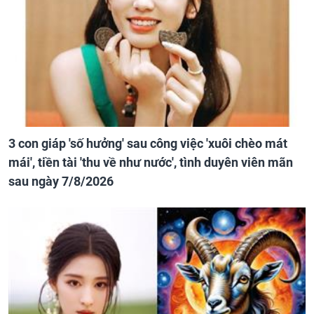
3 con giáp 'số hưởng' sau công việc 'xuôi chèo mát
mái', tiền tài 'thu về như nước', tình duyên viên mãn
sau ngày 7/8/2026