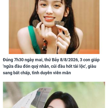
Đúng 7h30 ngày mai, thứ Bảy 8/8/2026, 3 con giáp
'ngửa đầu đón quý nhân, cúi đầu hốt tài lộc', giàu
sang bất chấp, tình duyên viên mãn