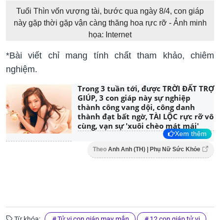
Tuổi Thìn vốn vượng tài, bước qua ngày 8/4, con giáp
này gặp thời gặp vận càng thăng hoa rực rỡ - Ảnh minh
họa: Internet
*Bài viết chỉ mang tính chất tham khảo, chiêm
nghiệm.
Trong 3 tuần tới, được TRỜI ĐẤT TRỢ
GIÚP, 3 con giáp này sự nghiệp
thành công vang dội, công danh
thành đạt bất ngờ, TÀI LỘC rực rỡ vô
cùng, vạn sự 'xuôi chèo mát mái'
Xem thêm
Theo
Anh Anh (TH) | Phụ Nữ Sức Khỏe
Từ khóa:
Tử vi con giáp may mắn
12 con giáp tử vi