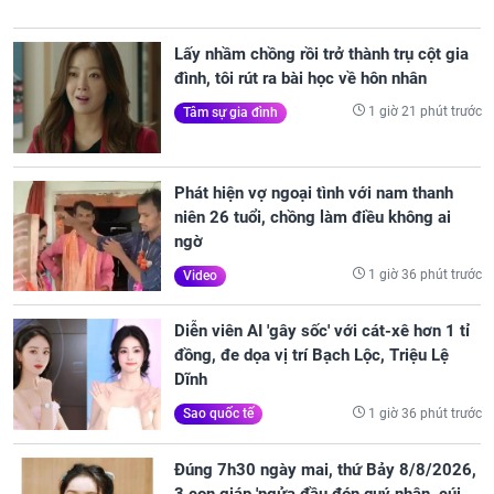
Lấy nhầm chồng rồi trở thành trụ cột gia
đình, tôi rút ra bài học về hôn nhân
1 giờ 21 phút trước
Tâm sự gia đình
Phát hiện vợ ngoại tình với nam thanh
niên 26 tuổi, chồng làm điều không ai
ngờ
1 giờ 36 phút trước
Video
Diễn viên AI 'gây sốc' với cát-xê hơn 1 tỉ
đồng, đe dọa vị trí Bạch Lộc, Triệu Lệ
Dĩnh
1 giờ 36 phút trước
Sao quốc tế
Đúng 7h30 ngày mai, thứ Bảy 8/8/2026,
3 con giáp 'ngửa đầu đón quý nhân, cúi