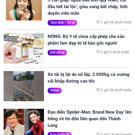
đầu hốt tài lộc', giàu sang bất chấp, tình
duyên viên mãn
1 giờ 48 phút trước
Tâm linh - Tử vi
NÓNG: Bộ Y tế chưa cấp phép cho sản
phẩm làm đẹp từ tế bào gốc người
2 giờ 6 phút trước
Đời sống
Xe tải bị lật do nổ lốp, 2.000kg cá vương
vãi khắp đường cao tốc
2 giờ 36 phút trước
Video
Đạo diễn 'Spider-Man: Brand New Day' lên
tiếng về tin đồn liên quan đến Thành
Long
3 giờ 18 phút trước
Sao quốc tế