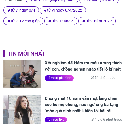
tử vi ngày 8/4
tử vi ngày 8/4/2022
tử vi 12 con giáp
tử vi tháng 4
tử vi năm 2022
TIN MỚI NHẤT
Xét nghiệm để kiểm tra máu tương thích
với con, chồng nghẹn ngào tiết lộ bí mật
51 phút trước
Tâm sự gia đình
Chồng mất 10 năm vẫn một lòng chăm
sóc bố mẹ chồng, nào ngờ ông bà tặng
‘món quà sinh nhật’ khiến tôi bối rối
1 giờ 6 phút trước
Tâm sự Eva