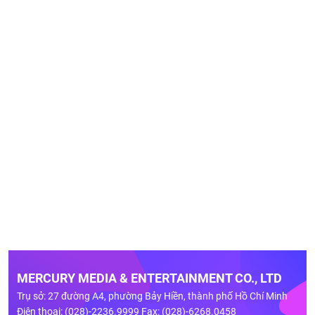
MERCURY MEDIA & ENTERTAINMENT CO., LTD
Trụ sở: 27 đường A4, phường Bảy Hiền, thành phố Hồ Chí Minh
Điện thoại: (028)-2236.9999 Fax: (028)-6268.0458