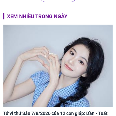
XEM NHIỀU TRONG NGÀY
Tử vi thứ Sáu 7/8/2026 của 12 con giáp: Dần - Tuất