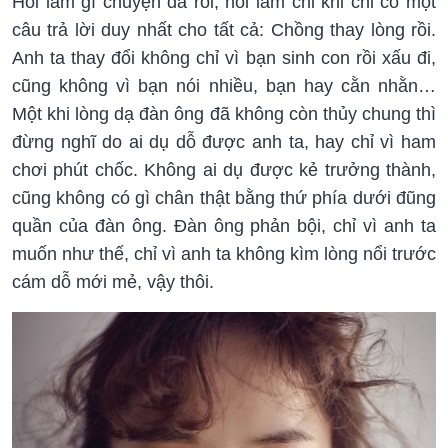
Hỏi làm gì chuyện đã rồi, hỏi làm chi khi chỉ có một
câu trả lời duy nhất cho tất cả: Chồng thay lòng rồi.
Anh ta thay đổi không chỉ vì bạn sinh con rồi xấu đi,
cũng không vì bạn nói nhiều, bạn hay cằn nhằn…
Một khi lòng dạ đàn ông đã không còn thủy chung thì
đừng nghĩ do ai dụ dỗ được anh ta, hay chỉ vì ham
chơi phút chốc. Không ai dụ được kẻ trưởng thành,
cũng không có gì chân thật bằng thứ phía dưới đũng
quần của đàn ông. Đàn ông phản bội, chỉ vì anh ta
muốn như thế, chỉ vì anh ta không kìm lòng nổi trước
cám dỗ mới mẻ, vậy thôi.