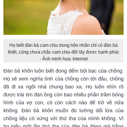
Họ biết đàn bà cam chịu trong hôn nhân chỉ có đàn bà
thiệt, cũng chưa chắc cam chịu đổi lấy được hạnh phúc
- Ảnh minh họa: Internet
Đàn bà khôn luôn biết đong đếm bội bạc của chồng.
Họ sẽ xem nghĩa tình của chồng còn tới đâu, chồng
đã đi xa ngôi nhà chung bao xa. Họ luôn nhìn rõ
được trái tim đàn ông còn bao nhiêu phần trăm bóng
hình của vợ con, có còn cách nào để trở về nữa
không. Đàn bà khôn muốn đo lường dối lừa của
chồng liệu có xứng với thứ tha của mình không. Vì
họ hiểu một lần thứ tha của đàn bà đáng giá bằng