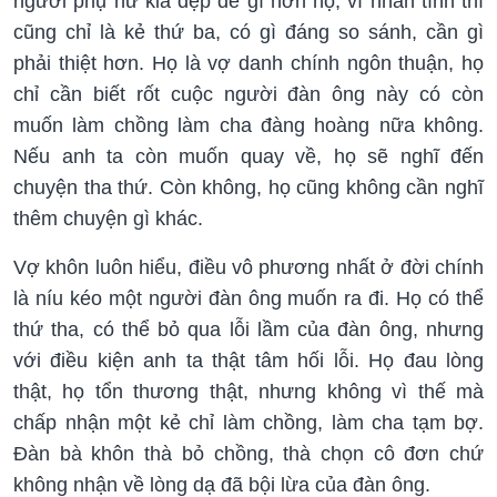
người phụ nữ kia đẹp đẽ gì hơn họ, vì nhân tình thì
cũng chỉ là kẻ thứ ba, có gì đáng so sánh, cần gì
phải thiệt hơn. Họ là vợ danh chính ngôn thuận, họ
chỉ cần biết rốt cuộc người đàn ông này có còn
muốn làm chồng làm cha đàng hoàng nữa không.
Nếu anh ta còn muốn quay về, họ sẽ nghĩ đến
chuyện tha thứ. Còn không, họ cũng không cần nghĩ
thêm chuyện gì khác.
Vợ khôn luôn hiểu, điều vô phương nhất ở đời chính
là níu kéo một người đàn ông muốn ra đi. Họ có thể
thứ tha, có thể bỏ qua lỗi lầm của đàn ông, nhưng
với điều kiện anh ta thật tâm hối lỗi. Họ đau lòng
thật, họ tổn thương thật, nhưng không vì thế mà
chấp nhận một kẻ chỉ làm chồng, làm cha tạm bợ.
Đàn bà khôn thà bỏ chồng, thà chọn cô đơn chứ
không nhận về lòng dạ đã bội lừa của đàn ông.