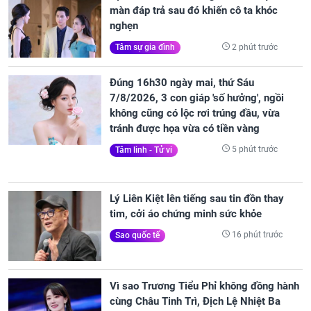
màn đáp trả sau đó khiến cô ta khóc
nghẹn
2 phút trước
Tâm sự gia đình
Đúng 16h30 ngày mai, thứ Sáu
7/8/2026, 3 con giáp 'số hưởng', ngồi
không cũng có lộc rơi trúng đầu, vừa
tránh được họa vừa có tiền vàng
5 phút trước
Tâm linh - Tử vi
Lý Liên Kiệt lên tiếng sau tin đồn thay
tim, cởi áo chứng minh sức khỏe
16 phút trước
Sao quốc tế
Vì sao Trương Tiểu Phỉ không đồng hành
cùng Châu Tinh Trì, Địch Lệ Nhiệt Ba