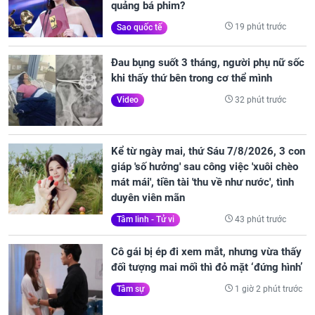
quảng bá phim?
19 phút trước
Sao quốc tế
Đau bụng suốt 3 tháng, người phụ nữ sốc
khi thấy thứ bên trong cơ thể mình
32 phút trước
Video
Kể từ ngày mai, thứ Sáu 7/8/2026, 3 con
giáp 'số hưởng' sau công việc 'xuôi chèo
mát mái', tiền tài 'thu về như nước', tình
duyên viên mãn
43 phút trước
Tâm linh - Tử vi
Cô gái bị ép đi xem mắt, nhưng vừa thấy
đối tượng mai mối thì đỏ mặt ‘đứng hình’
1 giờ 2 phút trước
Tâm sự