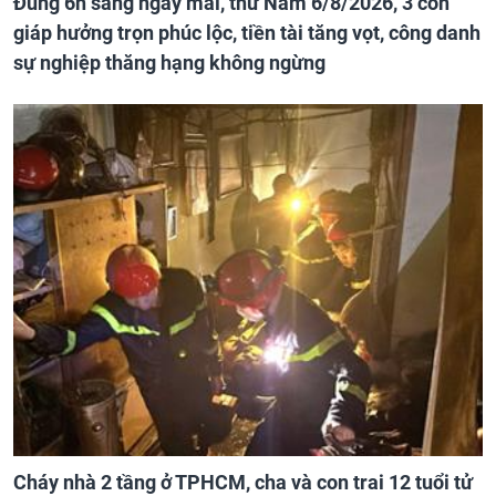
Đúng 6h sáng ngày mai, thứ Năm 6/8/2026, 3 con
giáp hưởng trọn phúc lộc, tiền tài tăng vọt, công danh
sự nghiệp thăng hạng không ngừng
Cháy nhà 2 tầng ở TPHCM, cha và con trai 12 tuổi tử