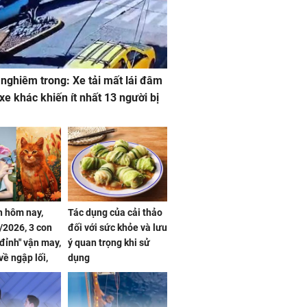
 nghiêm trong: Xe tải mất lái đâm
 xe khác khiến ít nhất 13 người bị
 hôm nay,
Tác dụng của cải thảo
/2026, 3 con
đối với sức khỏe và lưu
 đỉnh" vận may,
ý quan trọng khi sử
về ngập lối,
dụng
ấm no, tình
n mãn