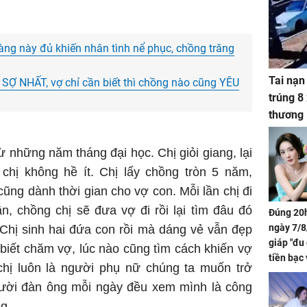
vàng này đủ khiến nhân tình nể phục, chồng trăng
Tai nạn
 SỢ NHẤT, vợ chỉ cần biết thì chồng nào cũng YÊU
trúng 8
thương
từ những năm tháng đại học. Chị giỏi giang, lại
 chị không hề ít. Chị lấy chồng tròn 5 năm,
cũng dành thời gian cho vợ con. Mỗi lần chị đi
ần, chồng chị sẽ đưa vợ đi rồi lại tìm đâu đó
Đúng 20h
ngày 7/8
 Chị sinh hai đứa con rồi mà dáng vẻ vẫn đẹp
giáp "đu
 biết chăm vợ, lúc nào cũng tìm cách khiến vợ
tiền bạc 
 chị luôn là người phụ nữ chúng ta muốn trở
đón lộc 
gười đàn ông mỗi ngày đều xem mình là công
tiền viê
g.