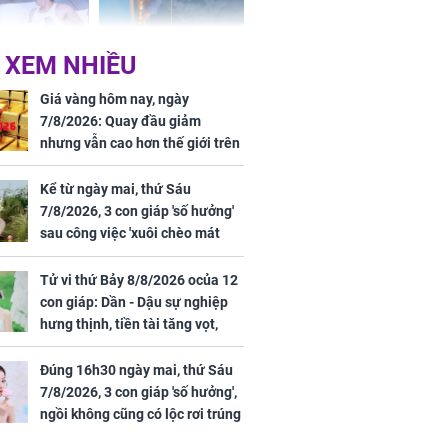
 XEM NHIỀU
n vợ giấu
Ngư dân mất tích đã
ừng có chồng,
được tìm thấy còn
Giá vàng hôm nay, ngày
ly hôn nhưng
sống sau 26 ngày lênh
7/8/2026: Quay đầu giảm
khi nghe mẹ
đênh trên biển Thái
nhưng vẫn cao hơn thế giới trên
g câu này
Bình Dương
7 triệu đồng
Kể từ ngày mai, thứ Sáu
7/8/2026, 3 con giáp 'số hưởng'
sau công việc 'xuôi chèo mát
iệt lên tiếng
mái', tiền tài 'thu về như nước',
ồn thay tim,
tình duyên viên mãn
Tử vi thứ Bảy 8/8/2026 ocủa 12
hứng minh sức
con giáp: Dần - Dậu sự nghiệp
hưng thịnh, tiền tài tăng vọt,
Mão - Thân công việc bất trắc,
tiền mất tật mang
Đúng 16h30 ngày mai, thứ Sáu
7/8/2026, 3 con giáp 'số hưởng',
ngồi không cũng có lộc rơi trúng
đầu, vừa tránh được họa vừa có