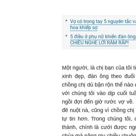
Vợ có trong tay 5 nguyên tắc 
hoa khiếp sợ
5 điều ở phụ nữ khiến đàn ông
CHIỀU NGHE LỜI RĂM RẮP!
Một người, là chị bạn của tôi 
xinh đẹp, đàn ông theo đuổi
chồng chị dù bận rộn thế nào 
với chúng tôi vào dịp cuối tu
ngồi đợi đến giờ rước vợ về.
đẽ nuột nà, cũng vì chồng chị
tự tin hơn. Trong chúng tôi,
thành, chính là cưới được n
chúa mà nâng niu chiều chuộn