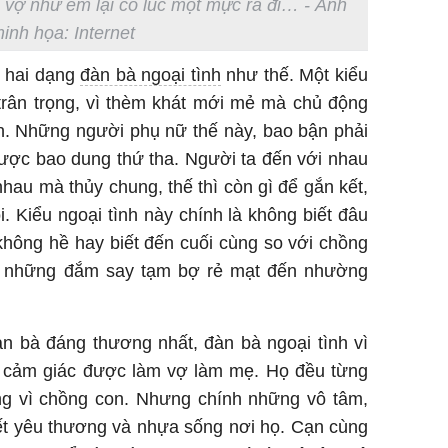
i vợ như em lại có lúc một mực ra đi… - Ảnh
inh họa: Internet
ôn hai dạng
đàn bà ngoại tình
như thế. Một kiểu
trân trọng, vì thèm khát mới mẻ mà chủ động
n. Những người phụ nữ thế này, bao bận phải
được bao dung thứ tha. Người ta đến với nhau
 nhau mà thủy chung, thế thì còn gì để gắn kết,
. Kiểu ngoại tình này chính là không biết đâu
 không hề hay biết đến cuối cùng so với chồng
hì những đắm say tạm bợ rẻ mạt đến nhường
àn bà đáng thương nhất, đàn bà ngoại tình vì
 cảm giác được làm vợ làm mẹ. Họ đều từng
ng vì chồng con. Nhưng chính những vô tâm,
hết yêu thương và nhựa sống nơi họ. Cạn cùng