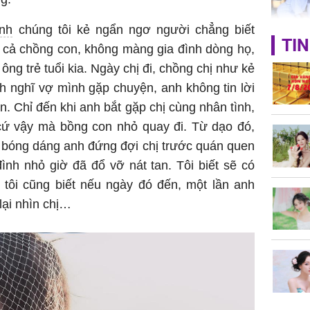
ình
chúng tôi kẻ ngẩn ngơ người chẳng biết
TIN
ỏ cả chồng con, không màng gia đình dòng họ,
Phát hiệ
chuyện t
ng trẻ tuổi kia. Ngày chị đi, chồng chị như kẻ
tôi đòi 
h nghĩ vợ mình gặp chuyện, anh không tin lời
sững sờ 
ân. Chỉ đến khi anh bắt gặp chị cùng nhân tình,
tôi buôn
 cứ vậy mà bồng con nhỏ quay đi. Từ dạo đó,
y bóng dáng anh đứng đợi chị trước quán quen
ình nhỏ giờ đã đổ vỡ nát tan. Tôi biết sẽ có
Lý Liên K
 tôi cũng biết nếu ngày đó đến, một lần anh
sau tin đ
lại nhìn chị…
cởi áo c
khỏe