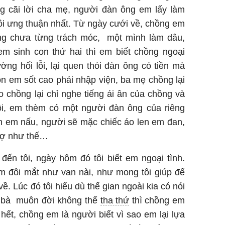
ng cãi lời cha mẹ, người đàn ông em lấy làm
ôi ưng thuận nhất. Từ ngày cưới về, chồng em
ũng chưa từng trách móc, một mình làm dâu,
em sinh con thứ hai thì em biết chồng ngoại
ng hối lỗi, lại quen thói đàn ông có tiền mà
n em sốt cao phải nhập viện, ba mẹ chồng lại
 chồng lại chỉ nghe tiếng ái ân của chồng và
tôi, em thèm có một người đàn ông của riêng
 em nấu, người sẽ mặc chiếc áo len em đan,
vợ như thế…
ến tôi, ngày hôm đó tôi biết em ngoại tình.
m đôi mắt như van nài, như mong tôi giúp để
ề. Lúc đó tôi hiểu dù thế gian ngoài kia có nói
n bà muôn đời không thể
tha thứ
thì chồng em
hết, chồng em là người biết vì sao em lại lựa