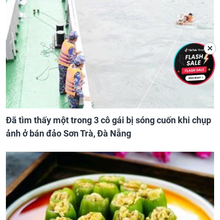
✕
Đã tìm thấy một trong 3 cô gái bị sóng cuốn khi chụp
ảnh ở bán đảo Sơn Trà, Đà Nẵng