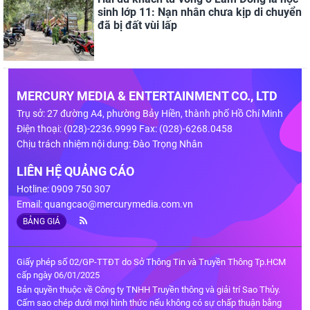
sinh lớp 11: Nạn nhân chưa kịp di chuyển
đã bị đất vùi lấp
MERCURY MEDIA & ENTERTAINMENT CO., LTD
Trụ sở: 27 đường A4, phường Bảy Hiền, thành phố Hồ Chí Minh
Điện thoại: (028)-2236.9999 Fax: (028)-6268.0458
Chịu trách nhiệm nội dung: Đào Trọng Nhân
LIÊN HỆ QUẢNG CÁO
Hotline: 0909 750 307
Email:
quangcao@mercurymedia.com.vn
BẢNG GIÁ
Giấy phép số 02/GP-TTĐT do Sở Thông Tin và Truyền Thông Tp.HCM
cấp ngày 06/01/2025
Bản quyền thuộc về Công ty TNHH Truyền thông và giải trí Sao Thủy.
Cấm sao chép dưới mọi hình thức nếu không có sự chấp thuận bằng