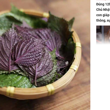
Đúng 12
Chủ Nhật
con giáp
thông, s
'cá chép 
cạn lộc l
hạ
'Đệ nhất
Kông' Q
phản hồi 
trẻ kém 
Phim Châ
đại thắn
doanh th