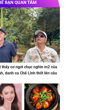
HỂ BẠN QUAN TÂM
 thấy cơ ngơi chục nghìn m2 của
nh, danh ca Chế Linh thốt lên câu