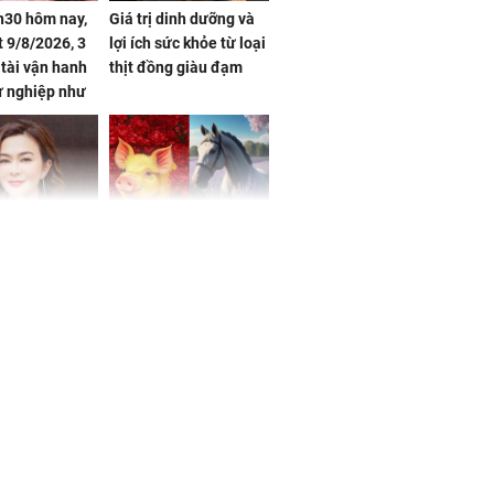
h30 hôm nay,
Giá trị dinh dưỡng và
 9/8/2026, 3
lợi ích sức khỏe từ loại
 tài vận hanh
thịt đồng giàu đạm
ự nghiệp như
hóa Rồng', vét
á trong thiên
 mỹ nhân Hồng
Tử vi tuần mới (từ 10
uan Chi Lâm
đến 16/8/2026), 3 con
tin yêu trai
giáp mưa thuận gió
36 tuổi
hòa, tiền về như nước,
bạc vàng dư dả, Phú
Quý Vinh Hoa, vận
trình khai sáng
u Tinh Trì
g phòng vé,
u vượt 8.600