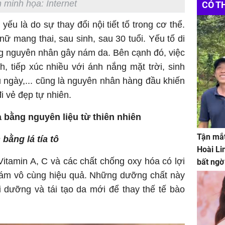
 minh họa: Internet
CÓ T
u là do sự thay đổi nội tiết tố trong cơ thể.
ữ mang thai, sau sinh, sau 30 tuổi. Yếu tố di
ng nguyên nhân gây nám da. Bên cạnh đó, việc
 tiếp xúc nhiều với ánh nắng mặt trời, sinh
âu ngày,... cũng là nguyên nhân hàng đầu khiến
i vẻ đẹp tự nhiên.
à bằng nguyên liệu từ thiên nhiên
Tận mắt
bằng lá tía tô
Hoài Li
 Vitamin A, C và các chất chống oxy hóa có lợi
bất ngờ
 nám vô cùng hiệu quả. Những dưỡng chất này
 dưỡng và tái tạo da mới để thay thế tế bào