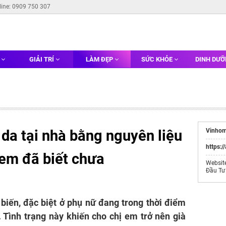
line: 0909 750 307
G
GIẢI TRÍ
LÀM ĐẸP
SỨC KHỎE
DINH DƯ
 da tại nhà bằng nguyên liệu
Vinhom
https:/
ị em đã biết chưa
Websit
Đầu Tư
biến, đặc biệt ở phụ nữ đang trong thời điểm
 Tình trạng này khiến cho chị em trở nên già