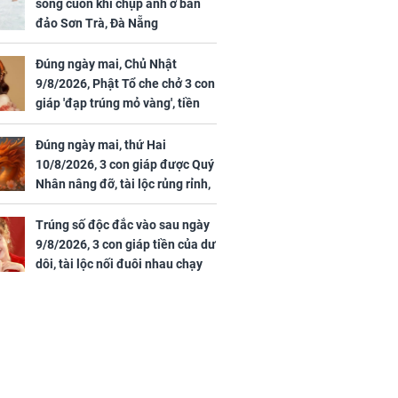
sóng cuốn khi chụp ảnh ở bán
đảo Sơn Trà, Đà Nẵng
Đúng ngày mai, Chủ Nhật
9/8/2026, Phật Tổ che chở 3 con
giáp 'đạp trúng mỏ vàng', tiền
bạc nhiều như lá sung, sự
nghiệp vượng phát
Đúng ngày mai, thứ Hai
10/8/2026, 3 con giáp được Quý
Nhân nâng đỡ, tài lộc rủng rỉnh,
yên tâm hưởng vinh hoa Phú
Quý
Trúng số độc đắc vào sau ngày
9/8/2026, 3 con giáp tiền của dư
dôi, tài lộc nối đuôi nhau chạy
vào nhà, sự nghiệp phất lên
trông thấy