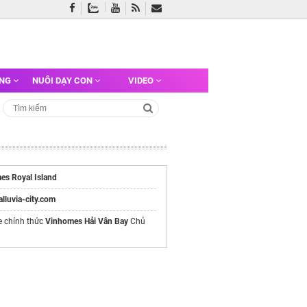
ỠNG
NUÔI DẠY CON
VIDEO
es Royal Island
/alluvia-city.com
e chính thức
Vinhomes Hải Vân Bay
Chủ