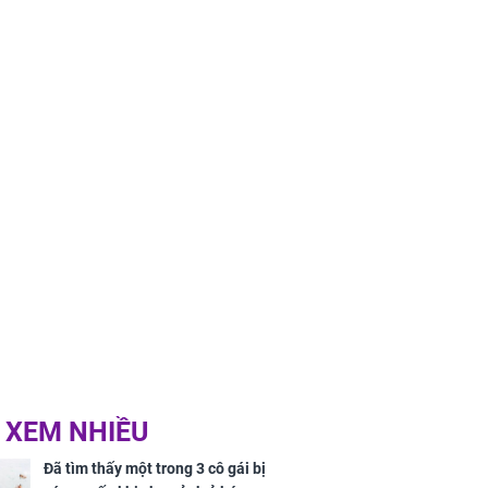
 XEM NHIỀU
Đã tìm thấy một trong 3 cô gái bị