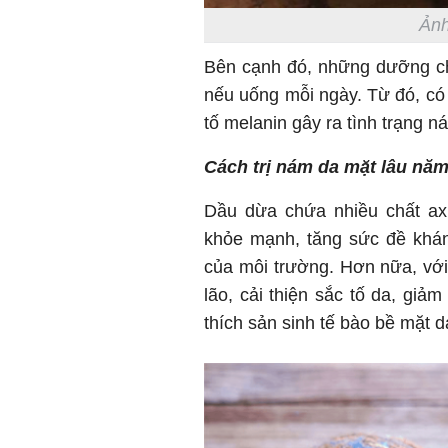
Ảnh
Bên cạnh đó, những dưỡng chấ
nếu uống mỗi ngày. Từ đó, có
tố melanin gây ra tình trạng n
Cách trị nám da mặt lâu nă
Dầu dừa chứa nhiều chất axit
khỏe mạnh, tăng sức đề khán
của môi trường. Hơn nữa, vớ
lão, cải thiện sắc tố da, giả
thích sản sinh tế bào bề mặt d