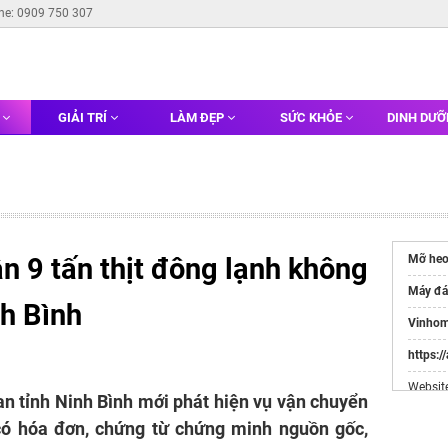
ine: 0909 750 307
G
GIẢI TRÍ
LÀM ĐẸP
SỨC KHỎE
DINH DƯ
n 9 tấn thịt đông lạnh không
Mỡ he
Máy đá
nh Bình
Vinhom
https:/
Websit
n tỉnh Ninh Bình mới phát hiện vụ vận chuyển
Đầu Tư
ó hóa đơn, chứng từ chứng minh nguồn gốc,