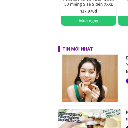
50 miếng Size S đến XXXL
137,970đ
Mua ngay
TIN MỚI NHẤT
'
b
t