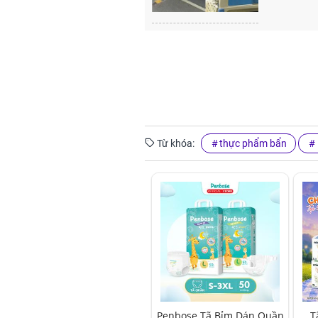
Từ khóa:
thực phẩm bẩn
Penbose Tã Bỉm Dán Quần
T