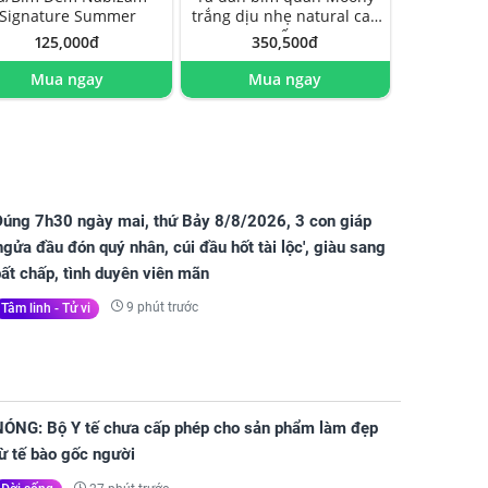
Signature Summer
trắng dịu nhẹ natural cao
cấp
125,000đ
350,500đ
Mua ngay
Mua ngay
Đúng 7h30 ngày mai, thứ Bảy 8/8/2026, 3 con giáp
ngửa đầu đón quý nhân, cúi đầu hốt tài lộc', giàu sang
ất chấp, tình duyên viên mãn
9 phút trước
Tâm linh - Tử vi
NÓNG: Bộ Y tế chưa cấp phép cho sản phẩm làm đẹp
ừ tế bào gốc người