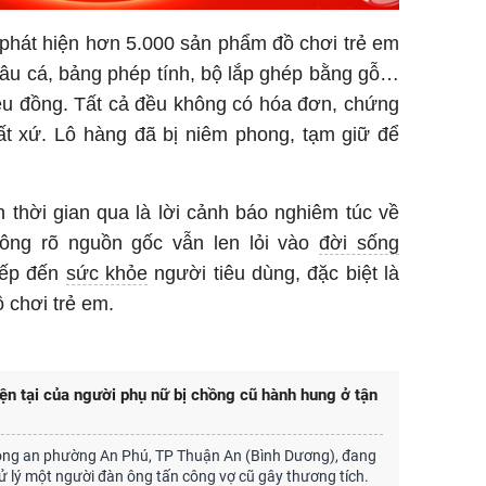
 phát hiện hơn 5.000 sản phẩm đồ chơi trẻ em
câu cá, bảng phép tính, bộ lắp ghép bằng gỗ…
riệu đồng. Tất cả đều không có hóa đơn, chứng
ất xứ. Lô hàng đã bị niêm phong, tạm giữ để
 thời gian qua là lời cảnh báo nghiêm túc về
hông rõ nguồn gốc vẫn len lỏi vào
đời sống
iếp đến
sức khỏe
người tiêu dùng, đặc biệt là
 chơi trẻ em.
ện tại của người phụ nữ bị chồng cũ hành hung ở tận
ông an phường An Phú, TP Thuận An (Bình Dương), đang
 xử lý một người đàn ông tấn công vợ cũ gây thương tích.