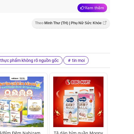
Xem thêm
Theo
Minh Thư (TH) | Phụ Nữ Sức Khỏe
thực phẩm không rõ nguồn gốc
tin moi
ã/Bỉm Đêm Nabizam
Tã dán bỉm quần Moony