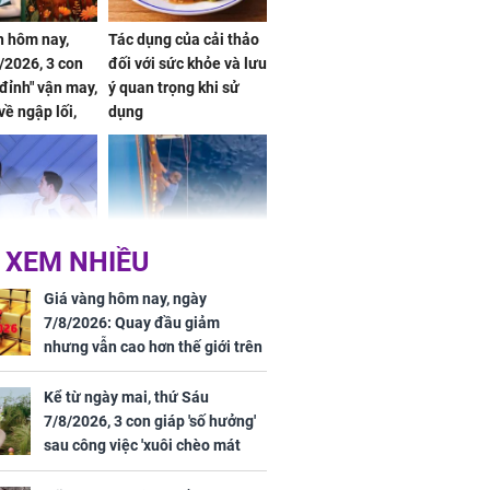
 hôm nay,
Tác dụng của cải thảo
/2026, 3 con
đối với sức khỏe và lưu
 đỉnh" vận may,
ý quan trọng khi sử
về ngập lối,
dụng
ấm no, tình
n mãn
 XEM NHIỀU
n vợ giấu
Ngư dân mất tích đã
ừng có chồng,
được tìm thấy còn
Giá vàng hôm nay, ngày
ly hôn nhưng
sống sau 26 ngày lênh
7/8/2026: Quay đầu giảm
khi nghe mẹ
đênh trên biển Thái
nhưng vẫn cao hơn thế giới trên
g câu này
Bình Dương
7 triệu đồng
Kể từ ngày mai, thứ Sáu
7/8/2026, 3 con giáp 'số hưởng'
sau công việc 'xuôi chèo mát
iệt lên tiếng
mái', tiền tài 'thu về như nước',
ồn thay tim,