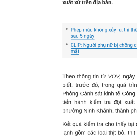
xuất xứ trên địa bàn.
Phép màu không xảy ra, thi thể
sau 5 ngày
CLIP: Người phụ nữ bị chồng c
mặt
Theo thông tin từ
VOV,
ngày 9
biết, trước đó, trong quá trì
Phòng Cảnh sát kinh tế Công 
tiến hành kiểm tra đột xuấ
phường Ninh Khánh, thành ph
Kết quả kiểm tra cho thấy tại
lạnh gồm các loại thịt bò, thịt