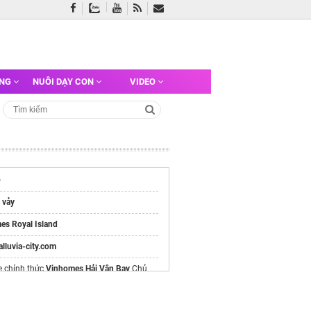
ỠNG
NUÔI DẠY CON
VIDEO
o
 vảy
es Royal Island
/alluvia-city.com
e chính thức
Vinhomes Hải Vân Bay
Chủ