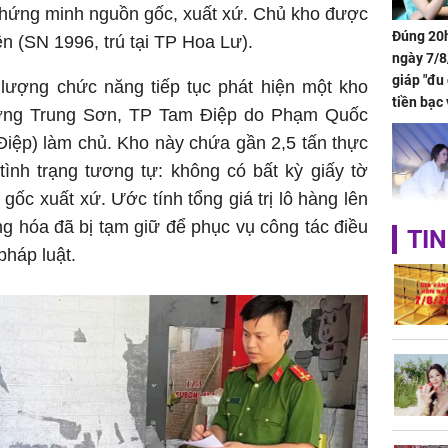
chứng minh nguồn gốc, xuất xứ. Chủ kho được
Đúng 20h
n (SN 1996, trú tại TP Hoa Lư).
ngày 7/8
giáp "đu
lượng chức năng tiếp tục phát hiện một kho
tiền bạc 
hường Trung Sơn, TP Tam Điệp do Phạm Quốc
đón lộc 
Điệp) làm chủ. Kho này chứa gần 2,5 tấn thực
tiền viê
tình trạng tương tự: không có bất kỳ giấy tờ
ốc xuất xứ. Ước tính tổng giá trị lô hàng lên
ng hóa đã bị tạm giữ để phục vụ công tác điều
TIN
Phát hiệ
pháp luật.
chuyện t
tôi đòi 
sững sờ 
tôi buôn
Lý Liên K
sau tin đ