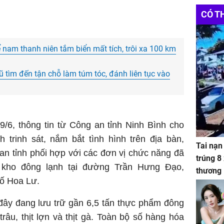
CÓ T
 nam thanh niên tắm biển mất tích, trôi xa 100 km
ũ tìm đến tận chỗ làm túm tóc, đánh liên tục vào
/6, thông tin từ Công an tỉnh Ninh Bình cho
nh trinh sát, nắm bắt tình hình trên địa bàn,
Tai nạn
an tỉnh phối hợp với các đơn vị chức năng đã
trúng 8
t kho đông lạnh tại đường Trần Hưng Đạo,
thương
ố Hoa Lư.
 đây đang lưu trữ gần 6,5 tấn thực phẩm đông
 trâu, thịt lợn và thịt gà. Toàn bộ số hàng hóa