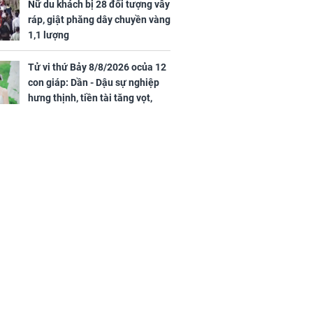
tình duyên viên mãn
Nữ du khách bị 28 đối tượng vây
hứng minh sức
ráp, giật phăng dây chuyền vàng
1,1 lượng
Tử vi thứ Bảy 8/8/2026 ocủa 12
con giáp: Dần - Dậu sự nghiệp
hưng thịnh, tiền tài tăng vọt,
Mão - Thân công việc bất trắc,
tiền mất tật mang