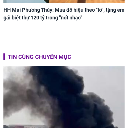
HH Mai Phương Thúy: Mua đồ hiệu theo "lô", tặng em
gái biệt thự 120 tỷ trong "nốt nhạc"
TIN CÙNG CHUYÊN MỤC