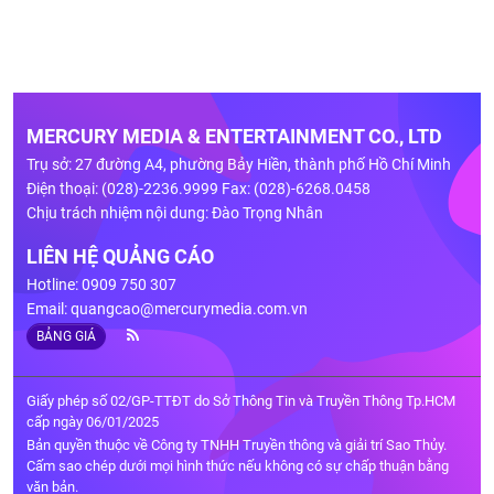
MERCURY MEDIA & ENTERTAINMENT CO., LTD
Trụ sở: 27 đường A4, phường Bảy Hiền, thành phố Hồ Chí Minh
Điện thoại: (028)-2236.9999 Fax: (028)-6268.0458
Chịu trách nhiệm nội dung: Đào Trọng Nhân
LIÊN HỆ QUẢNG CÁO
Hotline: 0909 750 307
Email:
quangcao@mercurymedia.com.vn
BẢNG GIÁ
Giấy phép số 02/GP-TTĐT do Sở Thông Tin và Truyền Thông Tp.HCM
cấp ngày 06/01/2025
Bản quyền thuộc về Công ty TNHH Truyền thông và giải trí Sao Thủy.
Cấm sao chép dưới mọi hình thức nếu không có sự chấp thuận bằng
văn bản.