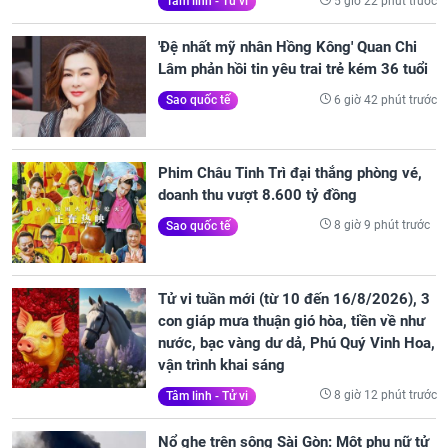
5 giờ 22 phút trước
Tâm linh - Tử vi
'Đệ nhất mỹ nhân Hồng Kông' Quan Chi
Lâm phản hồi tin yêu trai trẻ kém 36 tuổi
6 giờ 42 phút trước
Sao quốc tế
Phim Châu Tinh Trì đại thắng phòng vé,
doanh thu vượt 8.600 tỷ đồng
8 giờ 9 phút trước
Sao quốc tế
Tử vi tuần mới (từ 10 đến 16/8/2026), 3
con giáp mưa thuận gió hòa, tiền về như
nước, bạc vàng dư dả, Phú Quý Vinh Hoa,
vận trình khai sáng
8 giờ 12 phút trước
Tâm linh - Tử vi
Nổ ghe trên sông Sài Gòn: Một phụ nữ tử