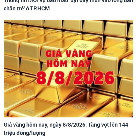
Thông tin MỚI vụ bảo mẫu 'bật dây thun vào lòng bàn
chân trẻ' ở TP.HCM
Giá vàng hôm nay, ngày 8/8/2026: Tăng vọt lên 144
triệu đồng/lượng