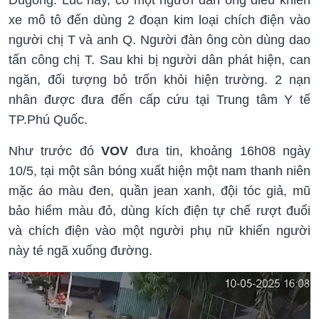
Dugong. Lúc này, có một người đàn ông điều khiển
xe mô tô đến dùng 2 đoạn kim loại chích điện vào
người chị T và anh Q. Người đàn ông còn dùng dao
tấn công chị T. Sau khi bị người dân phát hiện, can
ngăn, đối tượng bỏ trốn khỏi hiện trường. 2 nạn
nhân được đưa đến cấp cứu tại Trung tâm Y tế
TP.Phú Quốc.
Như trước đó
VOV
đưa tin, khoảng 16h08 ngày
10/5, tại một sân bóng xuất hiện một nam thanh niên
mặc áo màu đen, quần jean xanh, đội tóc giả, mũ
bảo hiểm màu đỏ, dùng kích điện tự chế rượt đuổi
và chích điện vào một người phụ nữ khiến người
này té ngã xuống đường.