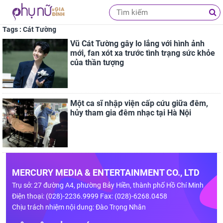
Tags : Cát Tường
Vũ Cát Tường gây lo lắng với hình ảnh
mới, fan xót xa trước tình trạng sức khỏe
của thần tượng
Một ca sĩ nhập viện cấp cứu giữa đêm,
hủy tham gia đêm nhạc tại Hà Nội
MERCURY MEDIA & ENTERTAINMENT CO., LTD
Trụ sở: 27 đường A4, phường Bảy Hiền, thành phố Hồ Chí Minh
Điện thoại: (028)-2236.9999 Fax: (028)-6268.0458
Chịu trách nhiệm nội dung: Đào Trọng Nhân