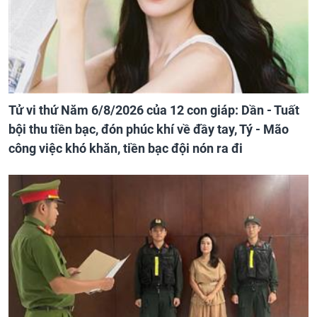
Tử vi thứ Năm 6/8/2026 của 12 con giáp: Dần - Tuất
bội thu tiền bạc, đón phúc khí về đầy tay, Tý - Mão
công việc khó khăn, tiền bạc đội nón ra đi