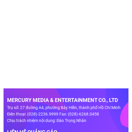
MERCURY MEDIA & ENTERTAINMENT CO., LTD
Trụ sở: 27 đường A4, phường Bảy Hiền, thành phố Hồ Chí Minh
Điện thoại: (028)-2236.9999 Fax: (028)-6268.0458
Chịu trách nhiệm nội dung: Đào Trọng Nhân