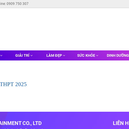
line: 0909 750 307
GIẢI TRÍ
LÀM ĐẸP
SỨC KHỎE
DINH DƯỠN
ệp THPT 2025
INMENT CO., LTD
LIÊN 