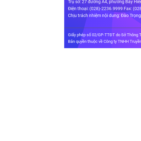
Trụ sở: 27 đường A4, phường Bảy Hiề
Điện thoại: (028)-2236.9999 Fax: (0
Chịu trách nhiệm nội dung: Đào Trọn
Giấy phép số 02/GP-TTĐT do Sở Thông T
Bản quyền thuộc về Công ty TNHH Truyền 