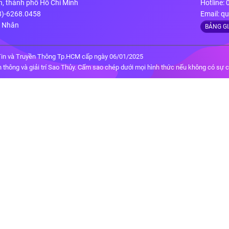
n, thành phố Hồ Chí Minh
Hotline:
28)-6268.0458
Email:
qu
g Nhân
BẢNG G
in và Truyền Thông Tp.HCM cấp ngày 06/01/2025
thông và giải trí Sao Thủy. Cấm sao chép dưới mọi hình thức nếu không có sự 