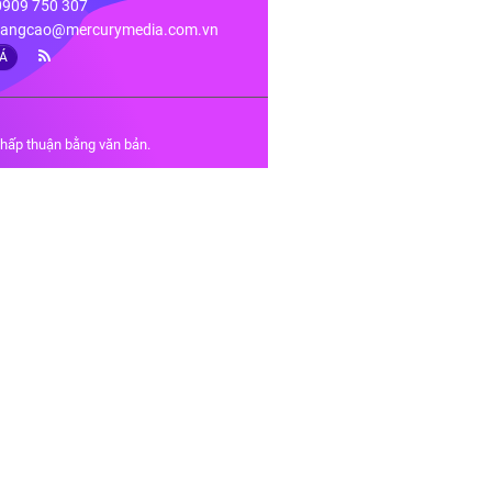
 0909 750 307
angcao@mercurymedia.com.vn
IÁ
chấp thuận bằng văn bản.