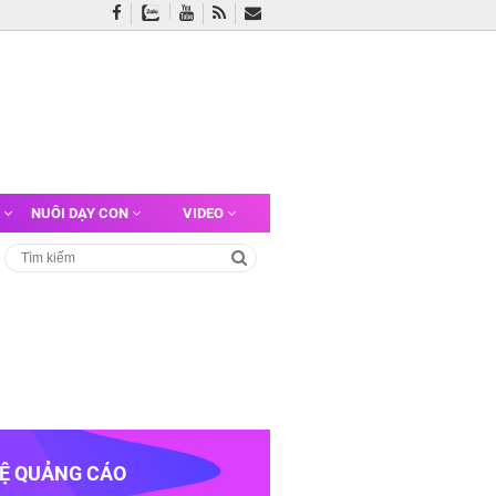
G
NUÔI DẠY CON
VIDEO
HỆ QUẢNG CÁO