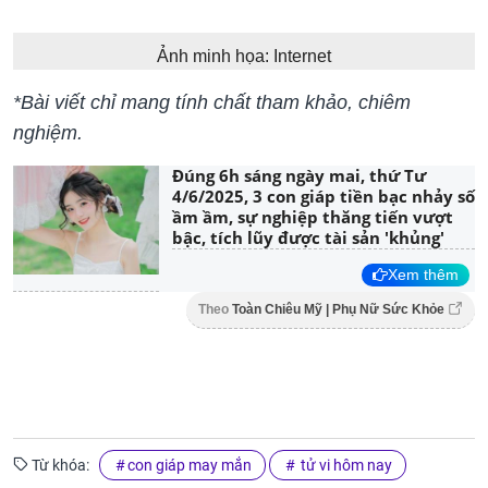
Ảnh minh họa: Internet
*Bài viết chỉ mang tính chất tham khảo, chiêm
nghiệm.
Đúng 6h sáng ngày mai, thứ Tư
4/6/2025, 3 con giáp tiền bạc nhảy số
ầm ầm, sự nghiệp thăng tiến vượt
bậc, tích lũy được tài sản 'khủng'
Xem thêm
Theo
Toàn Chiêu Mỹ | Phụ Nữ Sức Khỏe
Từ khóa:
con giáp may mắn
tử vi hôm nay