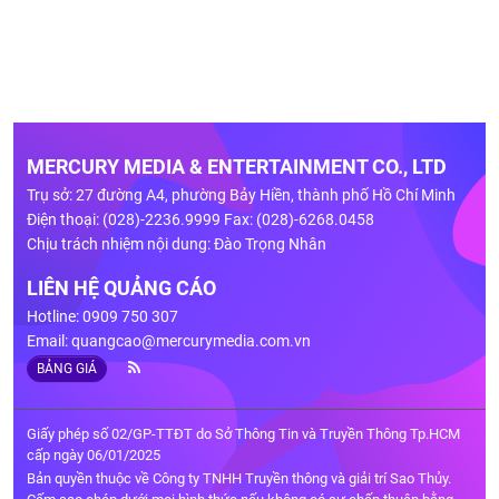
MERCURY MEDIA & ENTERTAINMENT CO., LTD
Trụ sở: 27 đường A4, phường Bảy Hiền, thành phố Hồ Chí Minh
Điện thoại: (028)-2236.9999 Fax: (028)-6268.0458
Chịu trách nhiệm nội dung: Đào Trọng Nhân
LIÊN HỆ QUẢNG CÁO
Hotline: 0909 750 307
Email:
quangcao@mercurymedia.com.vn
BẢNG GIÁ
Giấy phép số 02/GP-TTĐT do Sở Thông Tin và Truyền Thông Tp.HCM
cấp ngày 06/01/2025
Bản quyền thuộc về Công ty TNHH Truyền thông và giải trí Sao Thủy.