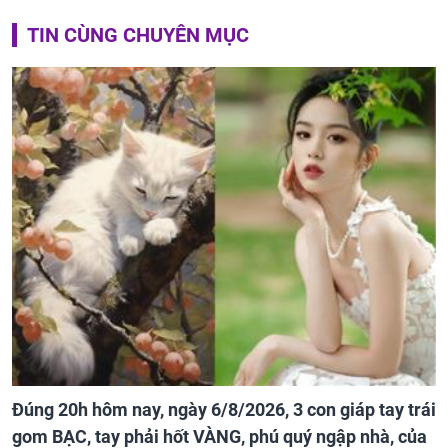
TIN CÙNG CHUYÊN MỤC
Đúng 20h hôm nay, ngày 6/8/2026, 3 con giáp tay trái
gom BẠC, tay phải hốt VÀNG, phú quý ngập nhà, của