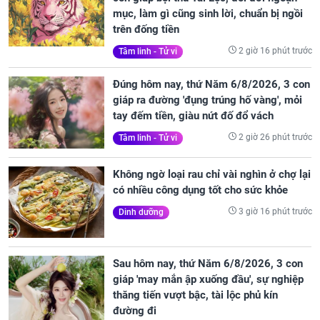
mục, làm gì cũng sinh lời, chuẩn bị ngồi
trên đống tiền
2 giờ 16 phút trước
Tâm linh - Tử vi
Đúng hôm nay, thứ Năm 6/8/2026, 3 con
giáp ra đường 'đụng trúng hố vàng', mỏi
tay đếm tiền, giàu nứt đố đổ vách
2 giờ 26 phút trước
Tâm linh - Tử vi
Không ngờ loại rau chỉ vài nghìn ở chợ lại
có nhiều công dụng tốt cho sức khỏe
3 giờ 16 phút trước
Dinh dưỡng
Sau hôm nay, thứ Năm 6/8/2026, 3 con
giáp 'may mắn ập xuống đầu', sự nghiệp
thăng tiến vượt bậc, tài lộc phủ kín
đường đi