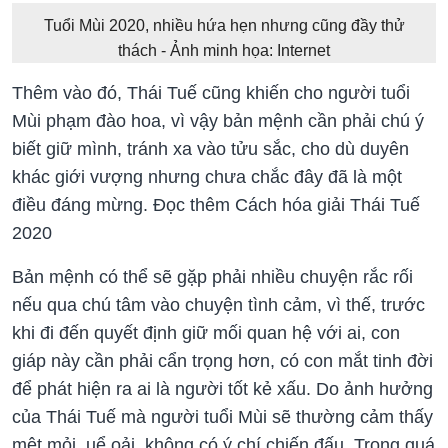
Tuổi Mùi 2020, nhiều hứa hẹn nhưng cũng đầy thử
thách - Ảnh minh họa: Internet
Thêm vào đó, Thái Tuế cũng khiến cho người tuổi
Mùi phạm đào hoa, vì vậy bản mệnh cần phải chú ý
biết giữ mình, tránh xa vào tửu sắc, cho dù duyên
khác giới vượng nhưng chưa chắc đây đã là một
điều đáng mừng. Đọc thêm Cách hóa giải Thái Tuế
2020
Bản mệnh có thể sẽ gặp phải nhiều chuyện rắc rối
nếu qua chú tâm vào chuyện tình cảm, vì thế, trước
khi đi đến quyết định giữ mối quan hệ với ai, con
giáp này cần phải cẩn trọng hơn, có con mắt tinh đời
để phát hiện ra ai là người tốt kẻ xấu. Do ảnh hưởng
của Thái Tuế mà người tuổi Mùi sẽ thường cảm thấy
mệt mỏi, uể oải, không có ý chí chiến đấu. Trong quá