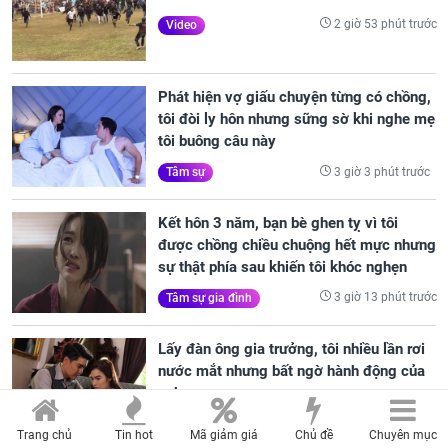
2 giờ 53 phút trước
Video
Phát hiện vợ giấu chuyện từng có chồng,
tôi đòi ly hôn nhưng sững sờ khi nghe mẹ
tôi buông câu này
3 giờ 3 phút trước
Tâm sự
Kết hôn 3 năm, bạn bè ghen tỵ vì tôi
được chồng chiều chuộng hết mực nhưng
sự thật phía sau khiến tôi khóc nghẹn
3 giờ 13 phút trước
Tâm sự gia đình
Lấy đàn ông gia trưởng, tôi nhiều lần rơi
nước mắt nhưng bất ngờ hành động của
anh
3 giờ 23 phút trước
Tâm sự gia đình
Trang chủ
Tin hot
Mã giảm giá
Chủ đề
Chuyên mục