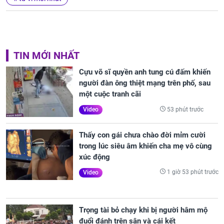
TIN MỚI NHẤT
Cựu võ sĩ quyền anh tung cú đấm khiến
người đàn ông thiệt mạng trên phố, sau
một cuộc tranh cãi
53 phút trước
Video
Thấy con gái chưa chào đời mỉm cười
trong lúc siêu âm khiến cha mẹ vô cùng
xúc động
1 giờ 53 phút trước
Video
Trọng tài bỏ chạy khi bị người hâm mộ
đuổi đánh trên sân và cái kết