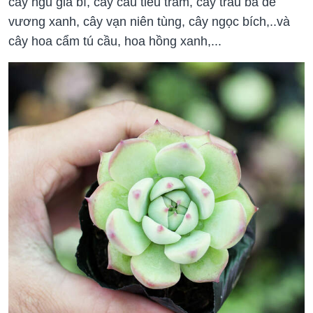
cây ngũ gia bì, cây cau tiểu trâm, cây trầu bà đế
vương xanh, cây vạn niên tùng, cây ngọc bích,..và
cây hoa cẩm tú cầu, hoa hồng xanh,...