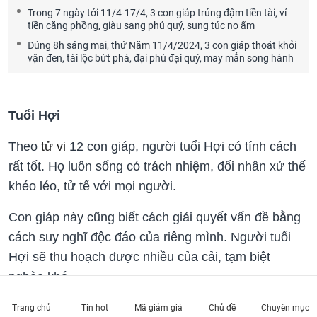
Trong 7 ngày tới 11/4-17/4, 3 con giáp trúng đậm tiền tài, ví
tiền căng phồng, giàu sang phú quý, sung túc no ấm
Đúng 8h sáng mai, thứ Năm 11/4/2024, 3 con giáp thoát khỏi
vận đen, tài lộc bứt phá, đại phú đại quý, may mắn song hành
Tuổi Hợi
Theo
tử vi
12 con giáp, người tuổi Hợi có tính cách
rất tốt. Họ luôn sống có trách nhiệm, đối nhân xử thế
khéo léo, tử tế với mọi người.
Con giáp này cũng biết cách giải quyết vấn đề bằng
cách suy nghĩ độc đáo của riêng mình. Người tuổi
Hợi sẽ thu hoạch được nhiều của cải, tạm biệt
nghèo khó.
Con giáp này sẽ có thể hoàn thành xuất sắc mục tiêu
Trang chủ
Tin hot
Mã giảm giá
Chủ đề
Chuyên mục