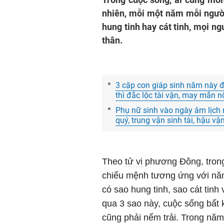
nhiên, mỗi một năm mỗi người
hung tinh hay cát tinh, mọi n
thân.
3 cặp con giáp sinh năm này 
thì đắc lộc tài vận, may mắn 
Phụ nữ sinh vào ngày âm lịch 
quý, trung vận sinh tài, hậu 
Theo
tử vi
phương Đông, trong
chiếu mệnh tương ứng với năm
có sao hung tinh, sao cát tinh v
qua 3 sao này, cuộc sống bất
cũng phải nếm trải. Trong nă