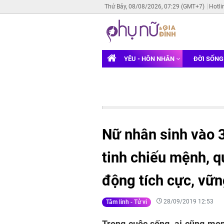
Thứ Bảy, 08/08/2026, 07:29 (GMT+7)
Hotli
YÊU - HÔN NHÂN
ĐỜI SỐN
Nữ nhân sinh vào 
tinh chiếu mệnh, q
động tích cực, vữn
28/09/2019 12:53
Tâm linh - Tử vi
Trong cuộc sống, ai cũng mo