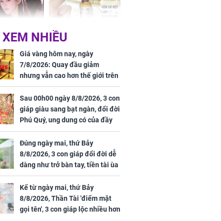
 XEM NHIỀU
 Tư muốn bứt
NÓNG: Bộ Y tế chưa
 vùng an toàn
cấp phép cho sản
Giá vàng hôm nay, ngày
phẩm làm đẹp từ tế
7/8/2026: Quay đầu giảm
bào gốc người
nhưng vẫn cao hơn thế giới trên
7 triệu đồng
Sau 00h00 ngày 8/8/2026, 3 con
giáp giàu sang bạt ngàn, đổi đời
Phú Quý, ung dung có của đầy
uyên ăn loại
nhà, ngày càng hưng thịnh sung
ai này, cơ thể
túc
Đúng ngày mai, thứ Bảy
được 4 lợi ích
8/8/2026, 3 con giáp đổi đời dễ
dàng như trở bàn tay, tiền tài ùa
tới, ngồi không lộc cũng đến,
phú quý theo tới già
Kể từ ngày mai, thứ Bảy
8/8/2026, Thần Tài 'điểm mặt
gọi tên', 3 con giáp lộc nhiều hơn
sông, tài vận sáng như trăng