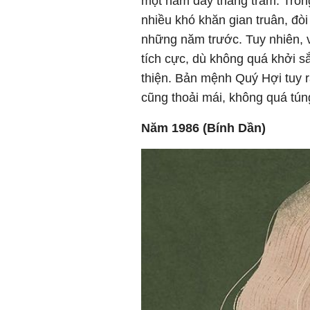
một năm đầy thăng trầm. Tron
nhiều khó khăn gian truân, đòi
những năm trước. Tuy nhiên, v
tích cực, dù không quá khởi 
thiện. Bản mệnh Quý Hợi tuy r
cũng thoải mái, không quá tún
Năm 1986 (Bính Dần)