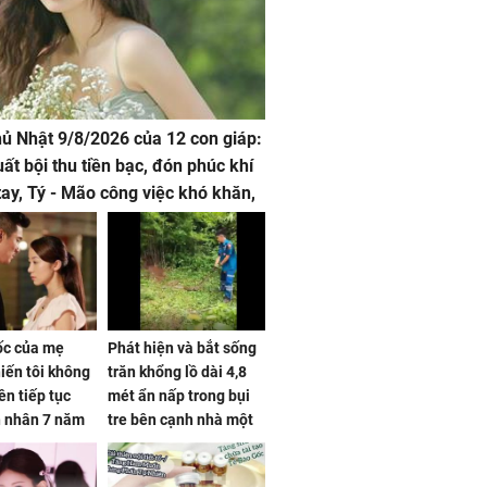
hủ Nhật 9/8/2026 của 12 con giáp:
uất bội thu tiền bạc, đón phúc khí
tay, Tý - Mão công việc khó khăn,
 đội nón ra đi
sốc của mẹ
Phát hiện và bắt sống
iến tôi không
trăn khổng lồ dài 4,8
ên tiếp tục
mét ẩn nấp trong bụi
n nhân 7 năm
tre bên cạnh nhà một
 không
cụ bà