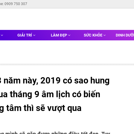
ne: 0909 750 307
G
GIẢI TRÍ
LÀM ĐẸP
SỨC KHỎE
DINH DƯ
3 năm này, 2019 có sao hung
ua tháng 9 âm lịch có biến
g tâm thì sẽ vượt qua
ng mình sẽ gặp được những điều tốt đẹp. Tuy