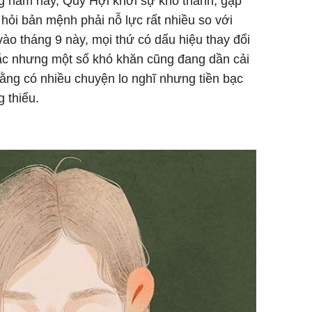
g năm nay, Quý Hợi khởi sự khó thành, gặp
 hỏi bản mệnh phải nỗ lực rất nhiều so với
ào tháng 9 này, mọi thứ có dấu hiệu thay đổi
sắc nhưng một số khó khăn cũng đang dần cải
ằng có nhiều chuyện lo nghĩ nhưng tiền bạc
g thiếu.