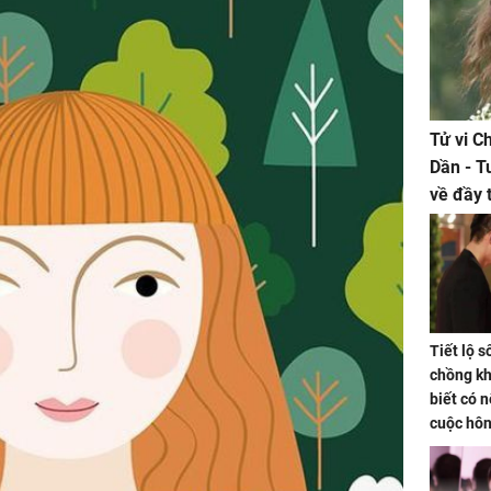
Tử vi C
Dần - T
về đầy 
tiền bạc
Tiết lộ 
chồng kh
biết có n
cuộc hô
nữa hay