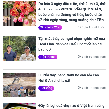
Dự báo 3 ngày đầu tuần, thứ 2, thứ 3, thứ
4, 3 con giáp VƯỢNG VẬN QUÝ NHÂN,
bước chân ra đường có tiền, bước chân
về nhà ngập vàng, sung sướng như Tiên
2 giờ 7 phút trước
Tâm linh - Tử vi
Tận mắt thấy cơ ngơi chục nghìn m2 của
Hoài Linh, danh ca Chế Linh thốt lên câu
bất ngờ
5 giờ 16 phút trước
Hậu trường
Lũ bủa vây, hàng trăm hộ dân rẻo cao
Nghệ An bị chia cắt
5 giờ 27 phút trước
Đời sống
Đây là loại quả chợ nào ở Việt Nam cũng