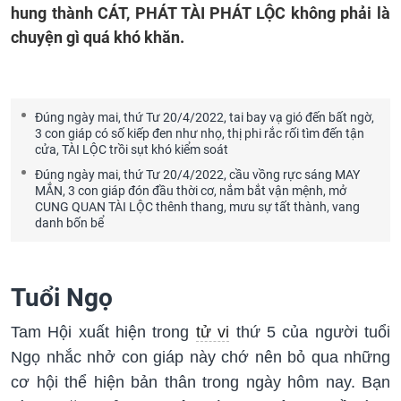
hung thành CÁT, PHÁT TÀI PHÁT LỘC không phải là
chuyện gì quá khó khăn.
Đúng ngày mai, thứ Tư 20/4/2022, tai bay vạ gió đến bất ngờ,
3 con giáp có số kiếp đen như nhọ, thị phi rắc rối tìm đến tận
cửa, TÀI LỘC trồi sụt khó kiểm soát
Đúng ngày mai, thứ Tư 20/4/2022, cầu vồng rực sáng MAY
MẮN, 3 con giáp đón đầu thời cơ, nắm bắt vận mệnh, mở
CUNG QUAN TÀI LỘC thênh thang, mưu sự tất thành, vang
danh bốn bể
Tuổi Ngọ
Tam Hội xuất hiện trong
tử vi
thứ 5 của người tuổi
Ngọ nhắc nhở con giáp này chớ nên bỏ qua những
cơ hội thể hiện bản thân trong ngày hôm nay. Bạn