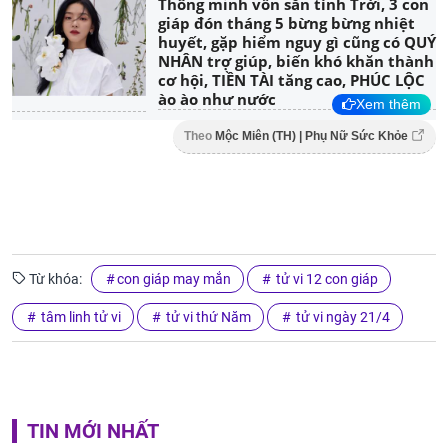
Thông minh vốn sẵn tính Trời, 3 con
giáp đón tháng 5 bừng bừng nhiệt
huyết, gặp hiểm nguy gì cũng có QUÝ
NHÂN trợ giúp, biến khó khăn thành
cơ hội, TIỀN TÀI tăng cao, PHÚC LỘC
ào ào như nước
Xem thêm
Theo
Mộc Miên (TH) | Phụ Nữ Sức Khỏe
Từ khóa:
con giáp may mắn
tử vi 12 con giáp
tâm linh tử vi
tử vi thứ Năm
tử vi ngày 21/4
TIN MỚI NHẤT