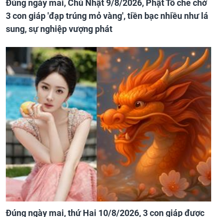
Đúng ngày mai, Chủ Nhật 9/8/2026, Phật Tổ che chở
3 con giáp 'đạp trúng mỏ vàng', tiền bạc nhiều như lá
sung, sự nghiệp vượng phát
Đúng ngày mai, thứ Hai 10/8/2026, 3 con giáp được