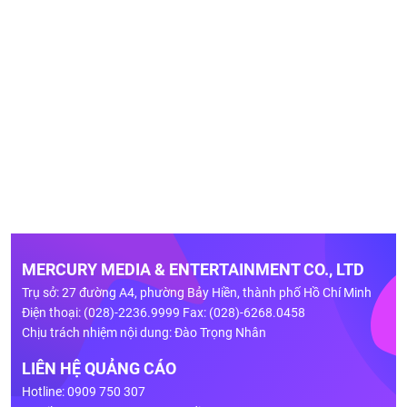
MERCURY MEDIA & ENTERTAINMENT CO., LTD
Trụ sở: 27 đường A4, phường Bảy Hiền, thành phố Hồ Chí Minh
Điện thoại: (028)-2236.9999 Fax: (028)-6268.0458
Chịu trách nhiệm nội dung: Đào Trọng Nhân
LIÊN HỆ QUẢNG CÁO
Hotline: 0909 750 307