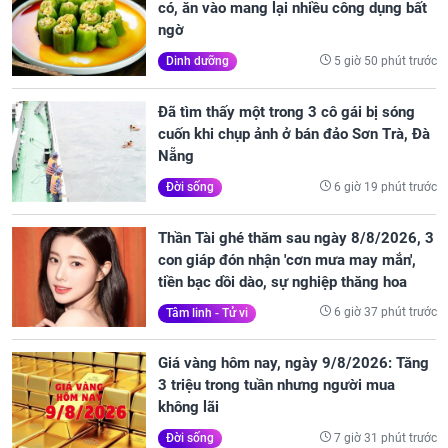
có, ăn vào mang lại nhiều công dụng bất
ngờ
5 giờ 50 phút trước
Dinh dưỡng
Đã tìm thấy một trong 3 cô gái bị sóng
cuốn khi chụp ảnh ở bán đảo Sơn Trà, Đà
Nẵng
6 giờ 19 phút trước
Đời sống
Thần Tài ghé thăm sau ngày 8/8/2026, 3
con giáp đón nhận 'cơn mưa may mắn',
tiền bạc dồi dào, sự nghiệp thăng hoa
6 giờ 37 phút trước
Tâm linh - Tử vi
Giá vàng hôm nay, ngày 9/8/2026: Tăng
3 triệu trong tuần nhưng người mua
không lãi
7 giờ 31 phút trước
Đời sống